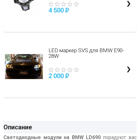
4 500
P
LED маркер SVS для BMW E90-
28W
2 000
P
Описание
Светодиодные модули на BMW LD690
порадуют вас