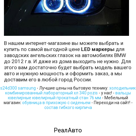
В нашем интернет-магазине вы можете выбрать и
купить по самой выгодной цене
LED маркеры
для
заводских ангельских глазок на автомобилях BMW
до 2012 г.в. И даже из дома выходить не нужно. Для
этого вам достаточно будет выбрать модель вашего
авто и нужную мощность и оформить заказ, а мы
доставим его в любой город России.
s24d300 samsung
- Лучшие цены на бытовую технику:
холодильник
комбинированный лабораторный хл 340 pozis
- у нас! -
вальцы
ювелирные ювелирный прокатный стан 76 мм
- Мебельный
магазин:
обувница в прихожую с сиденьем
- Переходи на сайт! -
состав гибкого кирпича
РеалАвто