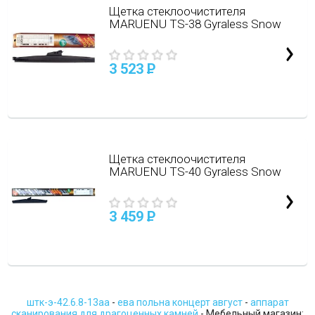
Щетка стеклоочистителя
MARUENU TS-38 Gyraless Snow
3 523
P
Щетка стеклоочистителя
MARUENU TS-40 Gyraless Snow
3 459
P
штк-э-42.6.8-13аа
-
ева польна концерт август
-
аппарат
сканирования для драгоценных камней
- Мебельный магазин: