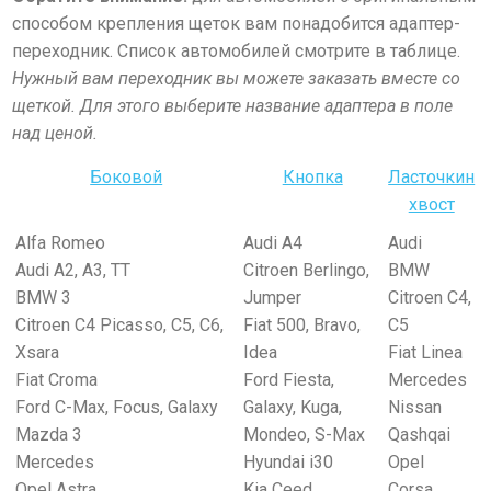
способом крепления щеток вам понадобится адаптер-
переходник. Список автомобилей смотрите в таблице.
Нужный вам переходник вы можете заказать вместе со
щеткой. Для этого выберите название адаптера в поле
над ценой.
Боковой
Кнопка
Ласточкин
хвост
Alfa Romeo
Audi A4
Audi
Audi A2, А3, TT
Citroen Berlingo,
BMW
BMW 3
Jumper
Citroen C4,
Citroen C4 Picasso, С5, С6,
Fiat 500, Bravo,
C5
Xsara
Idea
Fiat Linea
Fiat Croma
Ford Fiesta,
Mercedes
Ford C-Max, Focus, Galaxy
Galaxy, Kuga,
Nissan
Mazda 3
Mondeo, S-Max
Qashqai
Mercedes
Hyundai i30
Opel
Opel Astra
Kia Ceed
Corsa,