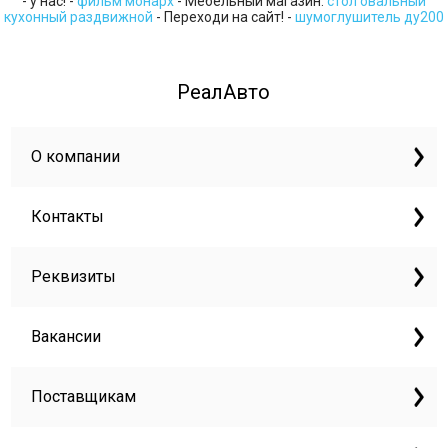
- у нас! -
фильм монарх
- Мебельный магазин:
стол овальный
кухонный раздвижной
- Переходи на сайт! -
шумоглушитель ду200
РеалАвто
О компании
Контакты
Реквизиты
Вакансии
Поставщикам