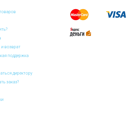
 товаров
ить?
а
 и возврат
кая поддержка
аться директору
ать заказ?
ки