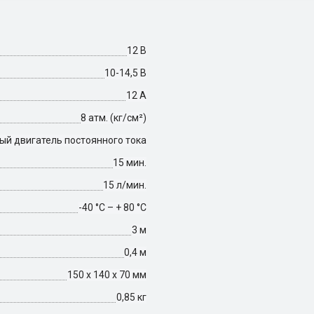
12 В
10-14,5 В
12 А
8 атм. (кг/см²)
ый двигатель постоянного тока
15 мин.
15 л/мин.
-40 °С – + 80 °С
3 м
0,4 м
150 х 140 х 70 мм
0,85 кг