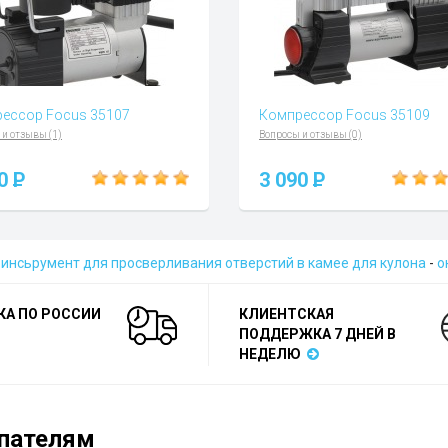
ессор Focus 35107
Компрессор Focus 35109
 и отзывы (1)
Вопросы и отзывы (0)
60
P
3 090
P
-
инсьрумент для просверливания отверстий в камее для кулона
-
о
КА ПО РОССИИ
КЛИЕНТСКАЯ
ПОДДЕРЖКА 7 ДНЕЙ В
НЕДЕЛЮ
пателям