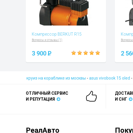
Компрессор BERKUT R15
Компр
Вопросы и отзывы (1)
Вопросы
3 900
P
2 5
круиз на кораблике из москвы
-
asus vivobook 15 oled
ОТЛИЧНЫЙ СЕРВИС
ДОСТАВ
И РЕПУТАЦИЯ
И СНГ
РеалАвто
Поку