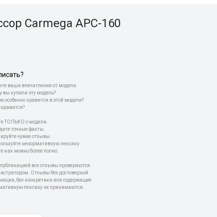
ссор Carmega APC-160
писать?
те ваши впечатления от модели.
у вы купили эту модель?
м особенно нравится в этой модели?
 нравится?
е ТОЛЬКО о модели.
дите точные факты.
пируйте чужие отзывы.
пользуйте ненормативную лексику.
е как можно более полно.
 публикацией все отзывы проверяются
истратором. Отзывы без достоверной
мации, без конкретики или содержащие
мативную лексику не принимаются.