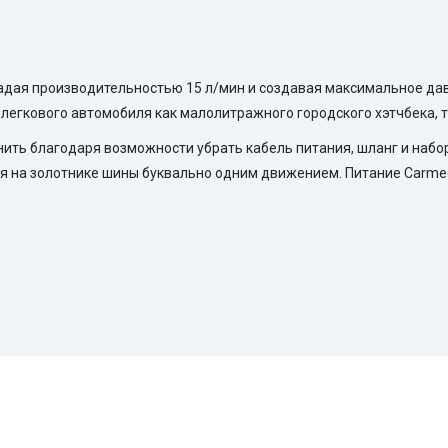
дая производительностью 15 л/мин и создавая максимальное давле
егкового автомобиля как малолитражного городского хэтчбека, та
ить благодаря возможности убрать кабель питания, шланг и набо
я на золотнике шины буквально одним движением. Питание Carmeg