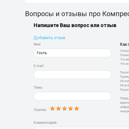
Вопросы и отзывы про Компре
Напишите Ваш вопрос или отзыв
Добавить отзыв
Как 
Имя
Опиши
Почем
Что ва
Что не
E-mail
Пишит
Приво
Не ко
Не ис
Тема
Пишит
Перед
админ
инфор
Оценка:
ненор
Комментарий: