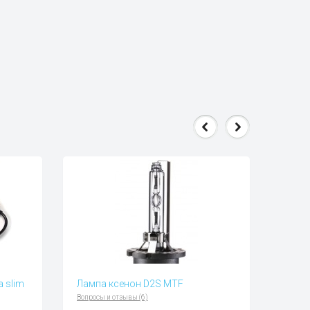
a slim
Лампа ксенон D2S MTF
Вопросы и отзывы (6)