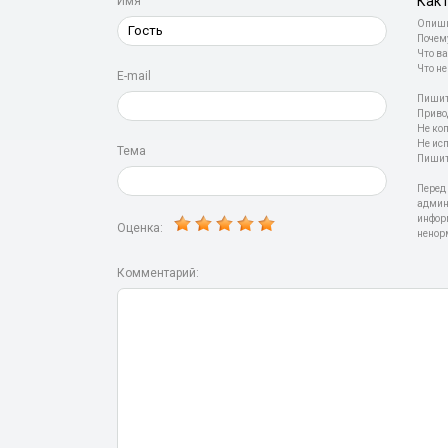
Как 
Имя
Опиши
Почем
Что ва
Что не
E-mail
Пишит
Приво
Не ко
Не ис
Тема
Пишит
Перед
админ
инфор
Оценка:
ненор
Комментарий: