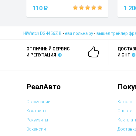
110
P
1 2
HiWatch DS-I456Z B
-
ева польна ру
-
вышел трейлер фр
ОТЛИЧНЫЙ СЕРВИС
ДОСТАВ
И РЕПУТАЦИЯ
И СНГ
РеалАвто
Поку
О компании
Каталог
Контакты
Оплата
Реквизиты
Как плат
Вакансии
Доставк