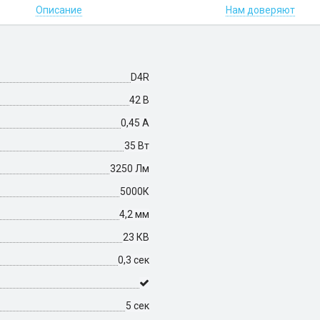
Описание
Нам доверяют
D4R
42 В
0,45 А
35 Вт
3250 Лм
5000К
4,2 мм
23 КВ
0,3 сек
5 сек