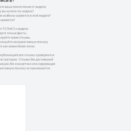
писать?
те ваши впечатления от модели.
у вы купили эту модель?
м особенно нравится в этой модели?
 нравится?
е ТОЛЬКО о модели.
дите точные факты.
пируйте чужие отзывы.
пользуйте ненормативную лексику.
е как можно более полно.
 публикацией все отзывы проверяются
истратором. Отзывы без достоверной
мации, без конкретики или содержащие
мативную лексику не принимаются.