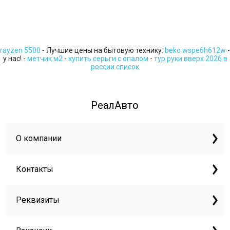
rayzen 5500
- Лучшие цены на бытовую технику:
beko wspe6h612w
-
у нас! -
метчик м2
-
купить серьги с опалом
-
тур руки вверх 2026 в
россии список
РеалАвто
О компании
Контакты
Реквизиты