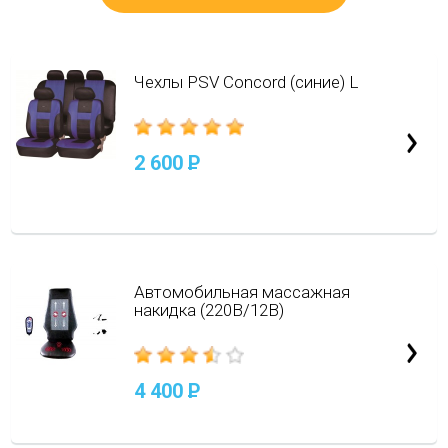
Чехлы PSV Concord (синие) L
2 600
P
Автомобильная массажная
накидка (220В/12В)
4 400
P