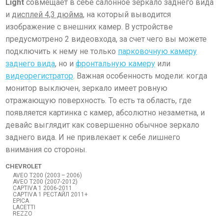
Light
совмещает в себе салонное зеркало заднего вида
и
дисплей 4,3 дюйма
, на который выводится
изображение с внешних камер. В устройстве
предусмотрено 2 видеовхода, за счет чего вы можете
подключить к нему не только
парковочную камеру
заднего вида
, но и
фронтальную камеру
или
видеорегистратор
. Важная особенность модели: когда
монитор выключен, зеркало имеет ровную
отражающую поверхность. То есть та область, где
появляется картинка с камер, абсолютно незаметна, и
девайс выглядит как совершенно обычное зеркало
заднего вида. И не привлекает к себе лишнего
внимания со стороны.
CHEVROLET
AVEO T200 (2003 – 2006)
AVEO T200 (2007-2012)
CAPTIVA 1 2006-2011
CAPTIVA 1 РЕСТАЙЛ 2011+
EPICA
LACETTI
REZZO