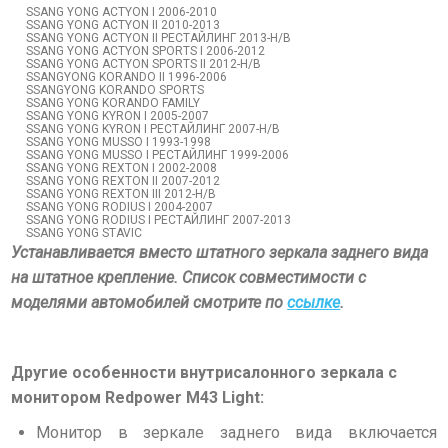
SSANG YONG ACTYON I 2006-2010
SSANG YONG ACTYON II 2010-2013
SSANG YONG ACTYON II РЕСТАЙЛИНГ 2013-Н/В
SSANG YONG ACTYON SPORTS I 2006-2012
SSANG YONG ACTYON SPORTS II 2012-Н/В
SSANGYONG KORANDO II 1996-2006
SSANGYONG KORANDO SPORTS
SSANG YONG KORANDO FAMILY
SSANG YONG KYRON I 2005-2007
SSANG YONG KYRON I РЕСТАЙЛИНГ 2007-Н/В
SSANG YONG MUSSO I 1993-1998
SSANG YONG MUSSO I РЕСТАЙЛИНГ 1999-2006
SSANG YONG REXTON I 2002-2008
SSANG YONG REXTON II 2007-2012
SSANG YONG REXTON III 2012-Н/В
SSANG YONG RODIUS I 2004-2007
SSANG YONG RODIUS I РЕСТАЙЛИНГ 2007-2013
SSANG YONG STAVIC
Устанавливается вместо штатного зеркала заднего вида
на штатное крепление. Список совместимости с
моделями автомобилей смотрите по
ссылке
.
Другие особенности внутрисалонного зеркала с
монитором Redpower M43 Light:
Монитор в зеркале заднего вида включается