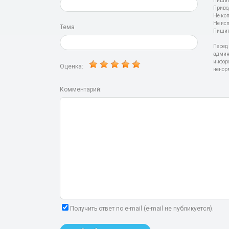
Пишит
Приво
Не ко
Не ис
Тема
Пишит
Перед
админ
инфор
Оценка:
ненор
Комментарий:
Получить ответ по e-mail (e-mail не публикуется).