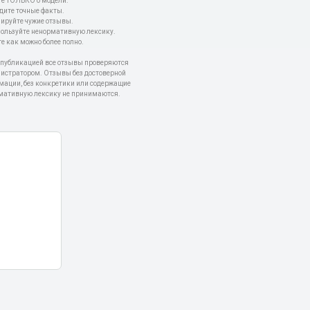
е ТОЛЬКО о модели.
дите точные факты.
пируйте чужие отзывы.
пользуйте ненормативную лексику.
е как можно более полно.
 публикацией все отзывы проверяются
истратором. Отзывы без достоверной
мации, без конкретики или содержащие
мативную лексику не принимаются.