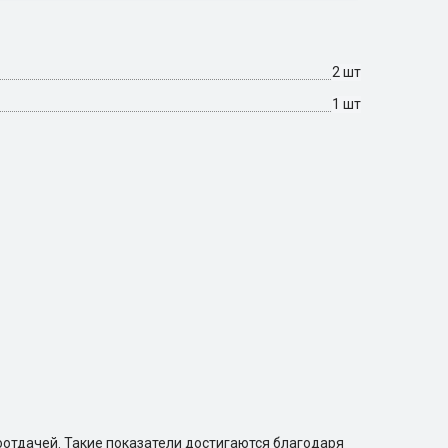
2 шт
1 шт
оотдачей. Такие показатели достигаются благодаря