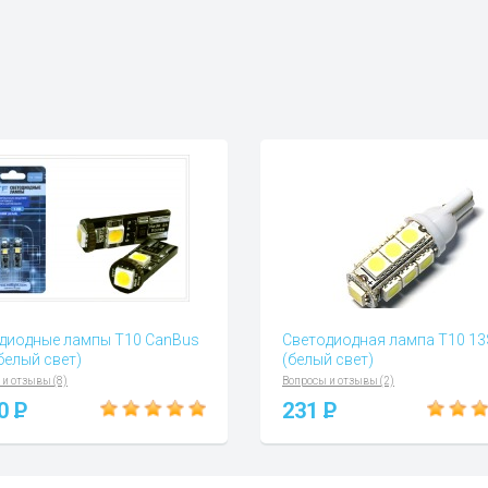
диодные лампы Т10 CanBus
Светодиодная лампа Т10 1
белый свет)
(белый свет)
 и отзывы (8)
Вопросы и отзывы (2)
00
P
231
P