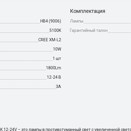
Комплектация
HB4 (9006)
Лампы
5100K
Гарантийный талон
CREE XM-L2
10W
1 шт
1800Lm
12-24 В
3А
K 12-24V – это лампы в противотуманный свет с увеличенной свет