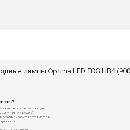
одные лампы Optima LED FOG HB4 (900
писать?
те ваши впечатления от модели.
у вы купили эту модель?
м особенно нравится в этой модели?
 нравится?