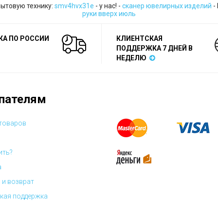
бытовую технику:
smv4hvx31e
- у нас! -
сканер ювелирных изделий
-
руки вверх июль
КА ПО РОССИИ
КЛИЕНТСКАЯ
ПОДДЕРЖКА 7 ДНЕЙ В
НЕДЕЛЮ
пателям
 товаров
ить?
а
 и возврат
кая поддержка