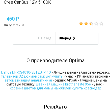
Cree CanBus 12V 5100К
450
P
Отгрузка от 2 шт.
Назад
Вперед
О производителе Optima
Dahua DH-CS4010-8ET2GT-110
- Лучшие цены на бытовую технику:
телевизор 32 дюймов самсунг купить
- у нас! - ИИ анализ звонков -
автоматизация аналитики ai
- сервис АИхаб - Лучшие цены на
бытовую технику:
швейная машина brother elite 95e
- у нас! -
корзина цветов для мамы на юбилей купить краснодар
РеалАвто