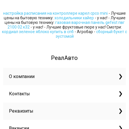
настройка расписания на контроллере карел cpco mini
- Лучшие
цены на бытовую технику:
холодильники хайер
- у нас! - Лучшие
цены на бытовую технику:
газовая варочная панель gefest пвг
2100 02 к32
- у нас! - Лучшие фруктовые пюре у нас! Смотри:
кордиал зеленое яблоко купить в спб
- Агробар -
сборный букет с
эустомой
РеалАвто
О компании
Контакты
Реквизиты
Вакансии