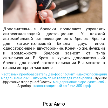
Дополнительные брелоки позволяют управлять
автосигнализацией дистанционно. У каждой
автомобильной сигнализации есть брелок. Брелки
для автосигнализаций бывают двух типов:
односторонние и двусторонние. Конечно же, функции
и возможности брелока зависят от типа
сигнализации. Выбрать и купить дополнительный
брелок для своей автосигнализации Вы можете в
нашем интернет-магазине.
частотный преобразователь данфосс 160 квт
-
макбук последняя
модель цена 2025
-
штихель по металлу для гравировки
- Лучшие
фруктовые пюре у нас! Смотри:
мандариновое пюре купить спб
-
Агробар -
клапан защитный korf kvz-355 корф
РеалАвто