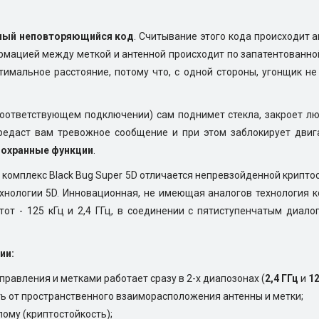
ный неповторяющийся код
. Считывание этого кода происходит 
мацией между меткой и антенной происходит по запатентованной т
птимальное расстояние, потому что, с одной стороны, угонщик не
.
ответствующем подключении) сам поднимет стекла, закроет люк
ередаст вам тревожное сообщение и при этом заблокирует двиг
 охранные функции
.
комплекс Black Bug Super 5D отличается непревзойденной крипт
ехнологии 5D. Инновационная, не имеющая аналогов технология
тот - 125 кГц и 2,4 ГГц, в соединении с пятиступенчатым диа
ии:
авления и метками работает сразу в 2-х диапозонах (
2,4 ГГц
и
12
ь от пространственного взаиморасположения антенны и метки;
лому (криптостойкость);