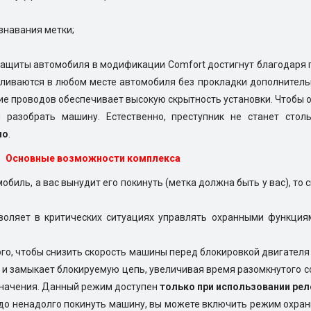
знавания метки;
защиты автомобиля в модификации Comfort достигнут благодаря
вливаются в любом месте автомобиля без прокладки дополнител
ие проводов обеспечивает высокую скрытность установки. Чтобы о
 разобрать машину. Естественно, преступник не станет стол
но
.
Основные возможности комплекса
обиль, а вас вынудит его покинуть (метка должна быть у вас), то 
зволяет в критических ситуациях управлять охранными функция
того, чтобы снизить скорость машины перед блокировкой двигател
 и замыкает блокируемую цепь, увеличивая время разомкнутого со
 значения. Данный режим доступен
только при использовании реле
до ненадолго покинуть машину, вы можете включить режим охраны