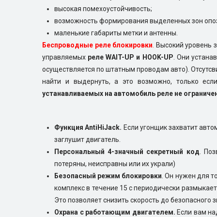
высокая помехоустойчивость;
возможность формирования выделенных зон опо
маленькие габариты метки и антенны.
Беспроводные реле блокировки
.
Высокий уровень 
управляемых
реле WAIT-UP и HOOK-UP
. Они устана
осуществляется по штатным проводам авто). Отсутсв
найти и выдернуть, а это возможно, только если
устанавливаемых на автомобиль реле не ограниче
Функция AntiHiJack.
Если угонщик захватит автом
заглушит двигатель.
Персональный 4-значный секретный код
. По
потеряны, неисправны или их украли)
Безопасный режим блокировки
. Он нужен для 
комплекс в течение 15 с периодически размыкает
Это позволяет снизить скорость до безопасного
Охрана с работающим двигателем.
Если вам на