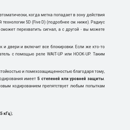
автоматически, когда метка попадает в зону действия
ехнологии 5D (Five D) (подробнее см. ниже). Радиус
 сможет перехватить сигнал, а с другой - вы можете
 и двери и включит все блокировки. Если же кто-то
атель с помощью реле WAIT-UP или HOOK-UP. Таким
остойкостью и помехозащищенностью благодаря тому,
 кодирования имеет
5 степеней или уровней защиты
.
логовым кодированием препятствует любым попыткам
5 кГц
);