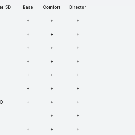
er 5D
Base
Comfort
Director
+
+
+
+
+
+
+
+
+
в
+
+
+
+
+
+
+
+
+
 D
+
+
+
+
+
+
+
+