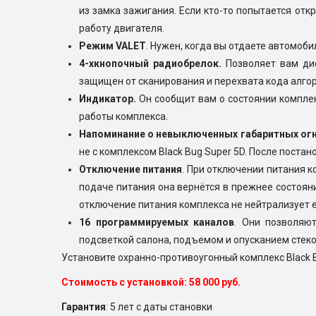
из замка зажигания. Если кто-то попытается отк
работу двигателя.
Режим VALET
. Нужен, когда вы отдаете автомоби
4-хкнопочный радиобрелок.
Позволяет вам ди
защищен от сканирования и перехвата кода алго
Индикатор.
Он сообщит вам о состоянии компле
работы комплекса.
Напоминание о невыключенных габаритных ог
не с комплексом Black Bug Super 5D. После поста
Отключение питания
. При отключении питания к
подаче питания она вернётся в прежнее состояни
отключение питания комплекса не нейтрализует 
16 программируемых каналов
. Они позволяю
подсветкой салона, подъемом и опусканием стеко
Установите охранно-противоугонный комплекс Black B
Стоимость с установкой: 58 000 руб.
Гарантия
: 5 лет с даты становки