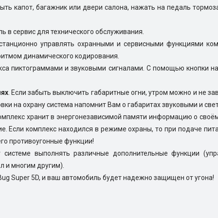
рыть капот, багажник или двери салона, нажать на педаль тормоз
ль в сервис для технического обслуживания.
станционно управлять охранными и сервисными функциями комп
ритмом динамического кодирования.
кса пиктограммами и звуковыми сигналами. С помощью кнопки н
нях
. Если забыть выключить габаритные огни, утром можно и не за
новки на охрану система напомнит Вам о габаритах звуковыми и св
омплекс хранит в энергонезависимой памяти информацию о своём с
е. Если комплекс находился в режиме охраны, то при подаче пит
его противоугонные функции!
т системе выполнять различные дополнительные функции (упр
л и многим другим).
ug Super 5D, и ваш автомобиль будет надежно защищен от угона!