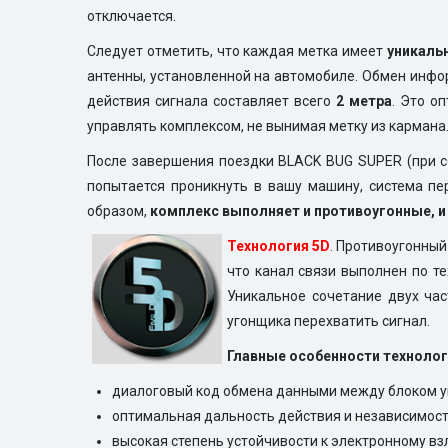
отключается.
Следует отметить, что каждая метка имеет
уникаль
антенны, установленной на автомобиле. Обмен инфор
действия сигнала составляет всего
2 метра
. Это о
управлять комплексом, не вынимая метку из кармана
После завершения поездки BLACK BUG SUPER (при со
попытается проникнуть в вашу машину, система п
образом,
комплекс выполняет и противоугонные, и
Технология 5D
.
Противоугонный 
что канал связи выполнен по т
Уникальное сочетание двух час
угонщика перехватить сигнал.
Главные особенности технолог
диалоговый код обмена данными между блоком упр
оптимальная дальность действия и независимост
высокая степень устойчивости к электронному вз