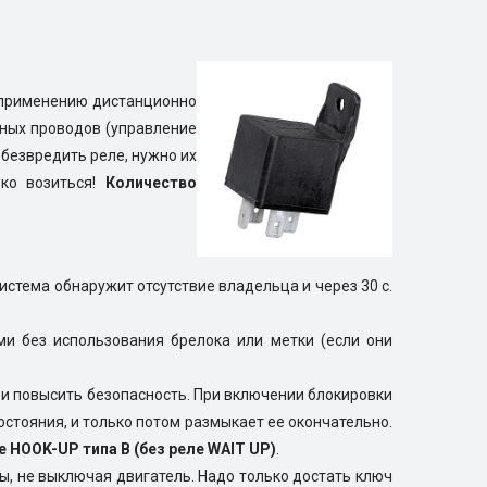
 применению дистанционно
ьных проводов (управление
безвредить реле, нужно их
ько возиться!
Количество
система обнаружит отсутствие владельца и через 30 с.
ми без использования брелока или метки (если они
я и повысить безопасность. При включении блокировки
стояния, и только потом размыкает ее окончательно.
 HOOK-UP типа В (без реле WAIT UP)
.
, не выключая двигатель. Надо только достать ключ