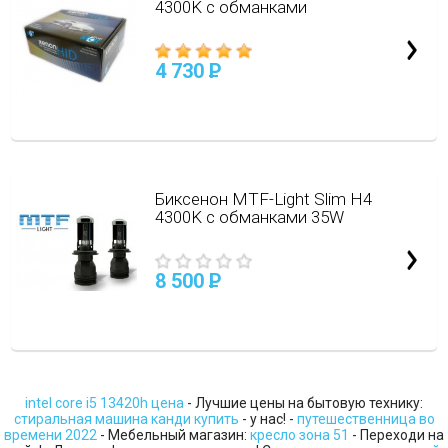
4300K с обманками
4 730
P
Биксенон MTF-Light Slim H4
4300K с обманками 35W
8 500
P
intel core i5 13420h цена
- Лучшие цены на бытовую технику:
стиральная машина канди купить
- у нас! -
путешественница во
времени 2022
- Мебельный магазин:
кресло зона 51
- Переходи на