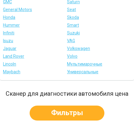
GMC
Saturn
General Motors
Seat
Honda
Skoda
Hummer
Smart
Infiniti
Suzuki
Isuzu
VAG
Jaguar
Volkswagen
Land Rover
Volvo
Lincoln
Мультимарочные
Maybach
Универсальные
Сканер для диагностики автомобиля цена
Фильтры