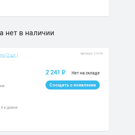
а нет в наличии
Артикул: 31918
g (2 шт.)
2 241
P
Нет на складе
Соощить о появлении
они
10 к длине