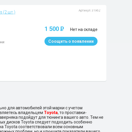
Артикул: 31962
 (2 шт.)
1 500
P
Нет на складе
Соощить о появлении
они
но для автомобилей этой марки с учетом
 являетесь владельцем
Toyota
, то проставки-
аверняка подойдут для тюнинга вашего авто. Тем не
ных дисков Toyota следует подходить особенно
на Toyota соответствовали всем основным
можных проблем, но и улучшите показатели вашего