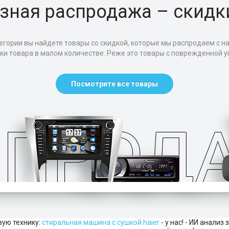
зная распродажа – скидк
егории вы найдете товары со скидкой, которые мы распродаем с н
тки товара в малом количестве. Реже это товары с поврежденной уп
Посмотрите все товары
вую технику:
стиральная машина с сушкой haier
- у нас! - ИИ анализ 