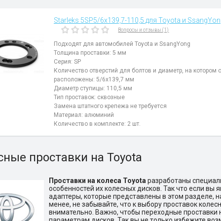
Starleks 5SP5/6х139,7-110,5 для Toyota и SsangYong
Вопросы и отзывы (1)
Подходят для автомобилей Toyota и SsangYong
Толщина проставки: 5 мм
Серия: SP
Количество отверстий для болтов и диаметр, на котором 
расположены: 5/6х139,7 мм
Диаметр ступицы: 110,5 мм
Тип проставок: сквозные
Замена штатного крепежа не требуется
Материал: алюминий
Количество в комплекте: 2 шт.
сные проставки на Toyota
Проставки на колеса Toyota
разработаны специаль
особенностей их колесных дисков. Так что если вы
адаптеры, которые представлены в этом разделе, н
менее, не забывайте, что к выбору проставок колес
внимательно. Важно, чтобы переходные проставки 
параметрам дисков. Так вы не только избежите воз