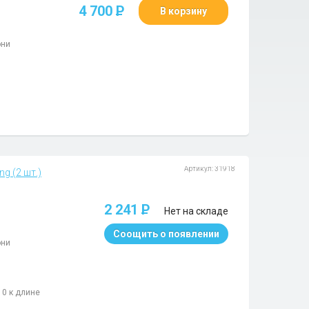
4 700
P
В корзину
они
Артикул: 31918
g (2 шт.)
2 241
P
Нет на складе
Соощить о появлении
они
10 к длине