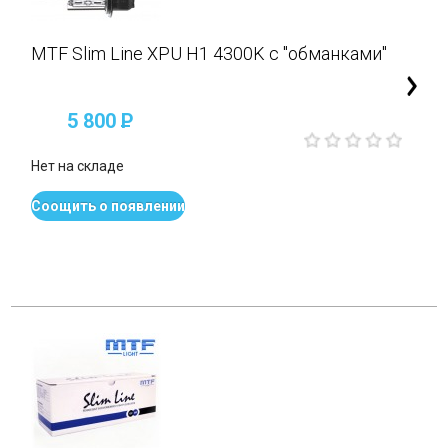
MTF Slim Line XPU H1 4300K с "обманками"
5 800
P
Нет на складе
Соощить о появлении