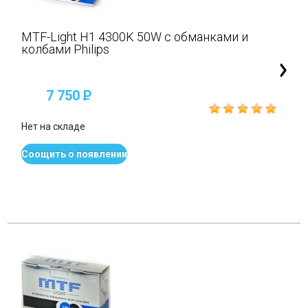
MTF-Light H1 4300K 50W с обманками и
колбами Philips
7 750
P
Нет на складе
Соощить о появлении