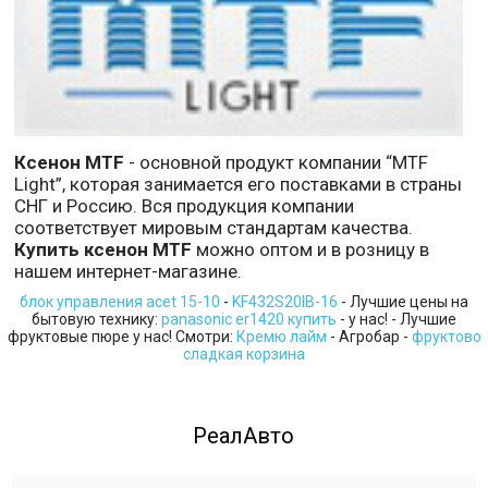
Ксенон MTF
- основной продукт компании “МTF
Light”, которая занимается его поставками в страны
СНГ и Россию. Вся продукция компании
соответствует мировым стандартам качества.
Купить ксенон MTF
можно оптом и в розницу в
нашем интернет-магазине.
блок управления acet 15-10
-
KF432S20IB-16
- Лучшие цены на
бытовую технику:
panasonic er1420 купить
- у нас! - Лучшие
фруктовые пюре у нас! Смотри:
Кремю лайм
- Агробар -
фруктово
сладкая корзина
РеалАвто