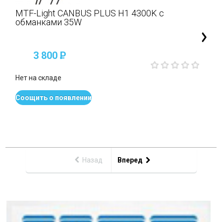
MTF-Light CANBUS PLUS H1 4300K с
обманками 35W
3 800
P
Нет на складе
Соощить о появлении
Назад
Вперед