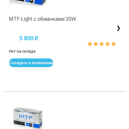
MTF-Light с обманками 35W
5 800
P
Нет на складе
Соощить о появлении