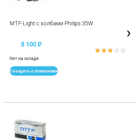
MTF-Light с колбами Philips 35W
8 100
P
Нет на складе
Соощить о появлении