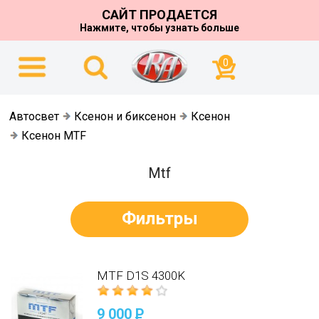
САЙТ ПРОДАЕТСЯ
Нажмите, чтобы узнать больше
0
Автосвет
Ксенон и биксенон
Ксенон
Ксенон MTF
Mtf
Фильтры
MTF D1S 4300K
9 000
P