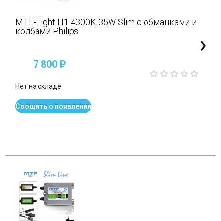
MTF-Light H1 4300K 35W Slim с обманками и
колбами Philips
7 800
P
Нет на складе
Соощить о появлении