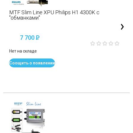
MTF Slim Line XPU Philips H1 4300K с
"обманками"
7 700
P
Нет на складе
Соощить о появлении