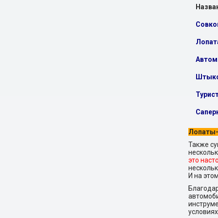
Назва
Совко
Лопата
Автом
Штыко
Турис
Сапер
Лопаты-
Также су
нескольк
это наст
нескольк
И на это
Благодар
автомоби
инструм
условиях