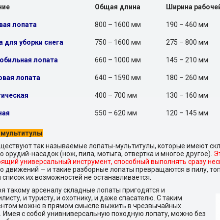
ние
Общая длина
Ширина рабочей
вая лопата
800 – 1600 мм
190 – 460 мм
 для уборки снега
750 – 1600 мм
275 – 800 мм
обильная лопата
660 – 1000 мм
145 – 210 мм
вая лопата
640 – 1590 мм
180 – 260 мм
тическая
400 – 700 мм
130 – 160 мм
ная
550 – 620 мм
120 – 145 мм
мультитулы
ществуют так называемые лопаты-мультитулы, которые имеют ск
о орудий-насадок (нож, пила, мотыга, отвертка и многое другое).
Э
оящий универсальный инструмент, способный выполнять сразу нес
о движений — и такие разборные лопаты превращаются в пилу, топ
м список их возможностей не останавливается.
я такому арсеналу складные лопаты пригодятся и
листу, и туристу, и охотнику, и даже спасателю. С таким
ентом можно в прямом смысле выжить в чрезвычайных
. Имея с собой унивниверсальную походную лопату, можно без