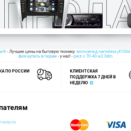
wifi
- Лучшие цены на бытовую технику:
велосипед nameless j4100d 2
фея купить в перми
- у нас! -
pwz-c 70-40 w2.3dm
КА ПО РОССИИ
КЛИЕНТСКАЯ
ПОДДЕРЖКА 7 ДНЕЙ В
НЕДЕЛЮ
пателям
 товаров