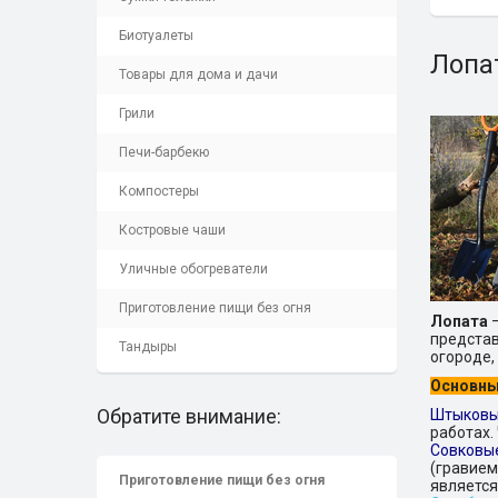
Биотуалеты
Лопа
Товары для дома и дачи
Грили
Печи-барбекю
Компостеры
Костровые чаши
Уличные обогреватели
Приготовление пищи без огня
Лопата
—
представ
Тандыры
огороде, 
Основны
Обратите внимание:
Штыковы
работах.
Совковы
(гравием
Приготовление пищи без огня
являетс