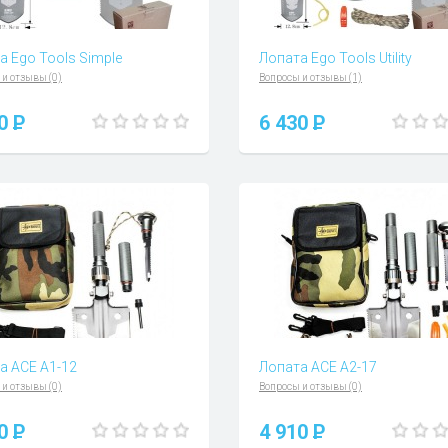
а Ego Tools Simple
Лопата Ego Tools Utility
 и отзывы (0)
Вопросы и отзывы (1)
20
P
6 430
P
а ACE A1-12
Лопата ACE A2-17
 и отзывы (0)
Вопросы и отзывы (0)
30
P
4 910
P