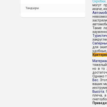
Скребки
.
могут п
Тандыры
иначе, и
Автомоб
невозмо
застряли
автомоби
Такие л
зауженно
Туристи
закругле
Саперны
для экип
удобные,
Критери
Материа
тяжелый.
но в то
достато
Однако т
Вес
. Это
ваших мы
инструме
Высота
.
плеча, а
снегоубо
Приведе