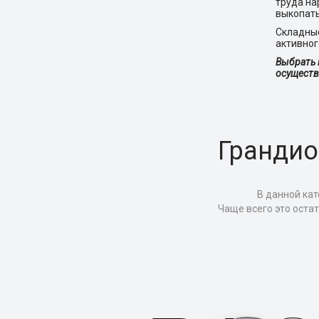
труда на
выкопать
Складные
активног
Выбрать 
осуществ
Грандио
В данной кат
Чаще всего это оста