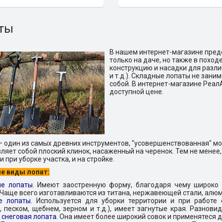
ты
В нашем интернет-магазине пред
только на даче, но также в поход
конструкцию и насадки для разли
и т.д.). Складные лопаты не зани
собой. В интернет-магазине Реал
доступной цене.
 один из самых древних инструментов, "усовершенствованная" мод
ляет собой плоский клинок, насаженный на черенок. Тем не менее,
и при уборке участка, и на стройке.
е виды лопат:
е лопаты.
Имеют заостренную форму, благодаря чему широко 
 Чаще всего изготавливаются из титана, нержавеющей стали, алю
е лопаты.
Используется для уборки территории и при работе
, песком, щебнем, зерном и т.д.), имеет загнутые края. Разнов
я
снеговая лопата
. Она имеет более широкий совок и применятеся д