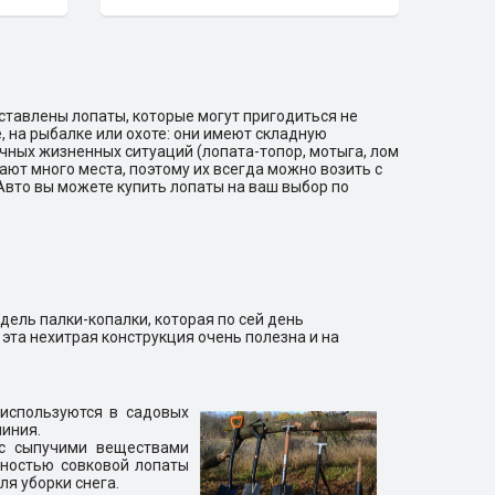
ставлены лопаты, которые могут пригодиться не
е, на рыбалке или охоте: они имеют складную
чных жизненных ситуаций (лопата-топор, мотыга, лом
мают много места, поэтому их всегда можно возить с
Авто вы можете купить лопаты на ваш выбор по
ель палки-копалки, которая по сей день
 эта нехитрая конструкция очень полезна и на
используются в садовых
миния.
 с сыпучими веществами
идностью совковой лопаты
ля уборки снега.