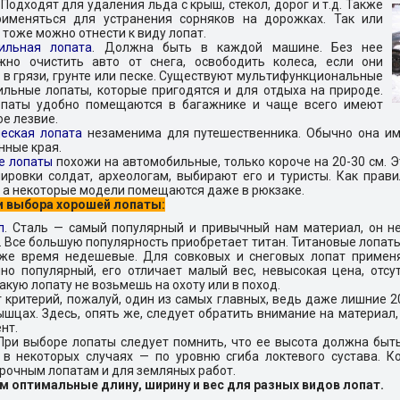
Подходят для удаления льда с крыш, стекол, дорог и т.д. Также
рименяться для устранения сорняков на дорожках. Так или
х тоже можно отнести к виду лопат.
ильная лопата
. Должна быть в каждой машине. Без нее
жно очистить авто от снега, освободить колеса, если они
 в грязи, грунте или песке. Существуют мультифункциональные
льные лопаты, которые пригодятся и для отдыха на природе.
опаты удобно помещаются в багажнике и чаще всего имеют
е лезвие.
ческая лопата
незаменима для путешественника. Обычно она им
нные края.
е лопаты
похожи на автомобильные, только короче на 20-30 см. 
ировки солдат, археологам, выбирают его и туристы. Как прави
 а некоторые модели помещаются даже в рюкзаке.
и выбора хорошей лопаты:
л
. Сталь — самый популярный и привычный нам материал, он нед
 Все большую популярность приобретает титан. Титановые лопаты
 же время недешевые. Для совковых и снеговых лопат применя
чно популярный
, его отличает малый вес, невысокая цена, отсу
акую лопату не возьмешь на охоту или в поход.
т критерий, пожалуй, один из самых главных, ведь даже лишние 
шцах. Здесь, опять же, следует обратить внимание на материал,
нт.
 При выборе лопаты следует помнить, что
ее высота должна быть
 в некоторых случаях — по уровню сгиба локтевого сустава. Ко
рочным лопатам и для земляных работ.
м оптимальные длину, ширину и вес для разных видов лопат.