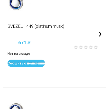
BVEZEL 1449 (platinum musk)
671
P
Нет на складе
Соощить о появлении