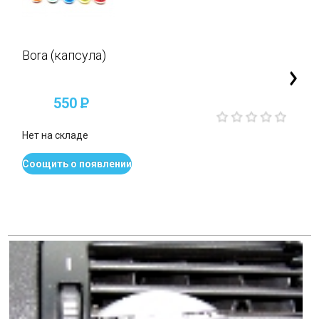
Bora (капсула)
550
P
Нет на складе
Соощить о появлении