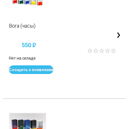
Bora (часы)
550
P
Нет на складе
Соощить о появлении