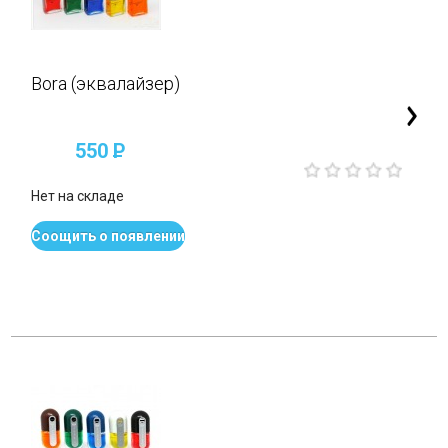
Bora (эквалайзер)
550
P
Нет на складе
Соощить о появлении