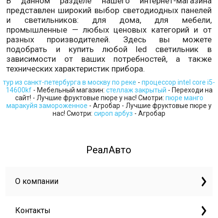
В данном разделе нашего интернет-магазина
представлен широкий выбор светодиодных панелей
и светильников: для дома, для мебели,
промышленные — любых ценовых категорий и от
разных производителей. Здесь вы можете
подобрать и купить любой led светильник в
зависимости от ваших потребностей, а также
технических характеристик прибора.
тур из санкт-петербурга в москву по реке
-
процессор intel core i5-
14600kf
- Мебельный магазин:
стеллаж закрытый
- Переходи на
сайт! - Лучшие фруктовые пюре у нас! Смотри:
пюре манго
маракуйя замороженное
- Агробар - Лучшие фруктовые пюре у
нас! Смотри:
сироп арбуз
- Агробар
РеалАвто
О компании
Контакты