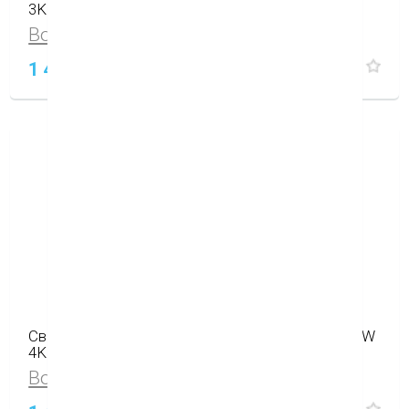
3K
Вопросы и отзывы (0)
1 490
P
Светодиодный светильник X-Flash Downlight 10W
4K
Вопросы и отзывы (0)