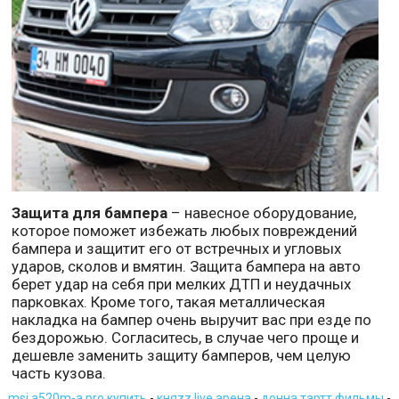
Защита для бампера
– навесное оборудование,
которое поможет избежать любых повреждений
бампера и защитит его от встречных и угловых
ударов, сколов и вмятин. Защита бампера на авто
берет удар на себя при мелких ДТП и неудачных
парковках. Кроме того, такая металлическая
накладка на бампер очень выручит вас при езде по
бездорожью. Согласитесь, в случае чего проще и
дешевле заменить защиту бамперов, чем целую
часть кузова.
msi a520m-a pro купить
-
княzz live арена
-
донна тартт фильмы
-