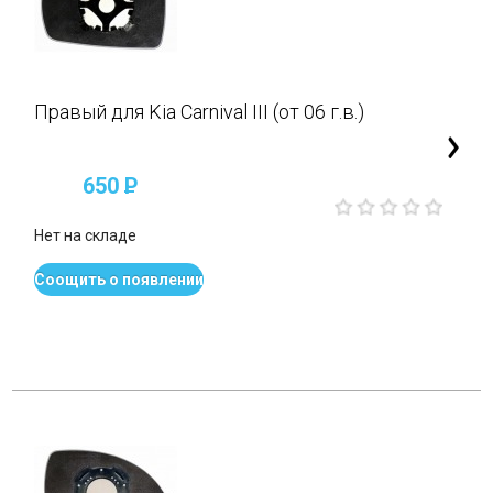
Правый для Kia Carnival III (от 06 г.в.)
650
P
Нет на складе
Соощить о появлении