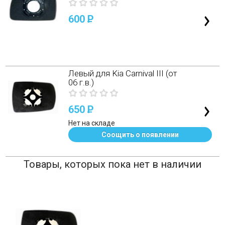
600
P
Левый для Kia Carnival III (от
06 г.в.)
650
P
Нет на складе
Соощить о появлении
Товары, которых пока нет в наличии