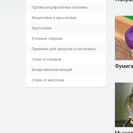
Противоэнцефалитные костюмы
Мышеловки и крысоловки
Кротоловки
Клеевые ловушки
Приманки для грызунов и насекомых
Сетки от комаров
Фумиг
Выкручиватели клещей
Спреи от животных
Мышело