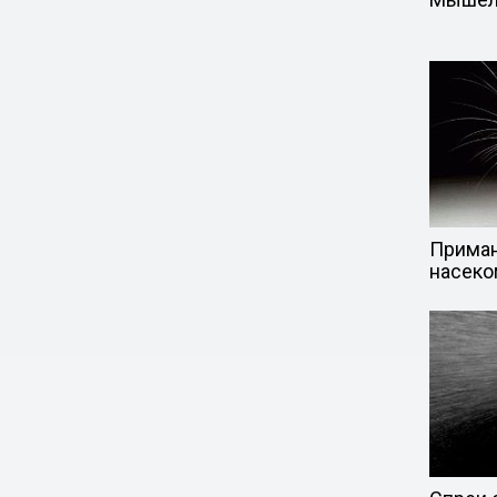
Приман
насек