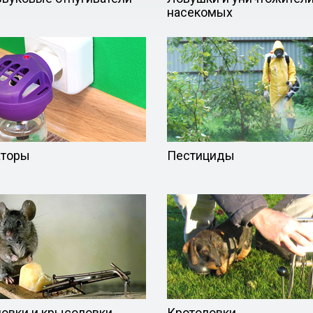
насекомых
аторы
Пестициды
вки и крысоловки
Кротоловки