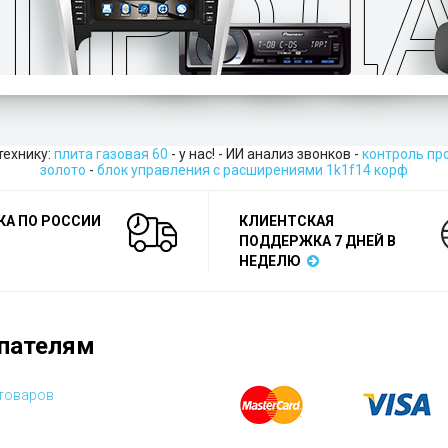
технику:
плита газовая 60
- у нас! - ИИ анализ звонков -
контроль пр
золото
-
блок управления с расширениями 1k1f14 корф
КА ПО РОССИИ
КЛИЕНТСКАЯ
ПОДДЕРЖКА 7 ДНЕЙ В
НЕДЕЛЮ
пателям
 товаров