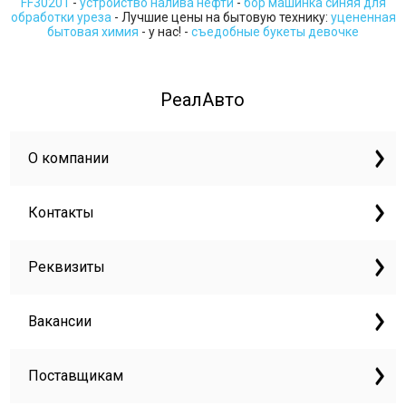
FF30201
-
устройство налива нефти
-
бор машинка синяя для
обработки уреза
- Лучшие цены на бытовую технику:
уцененная
бытовая химия
- у нас! -
съедобные букеты девочке
РеалАвто
О компании
Контакты
Реквизиты
Вакансии
Поставщикам