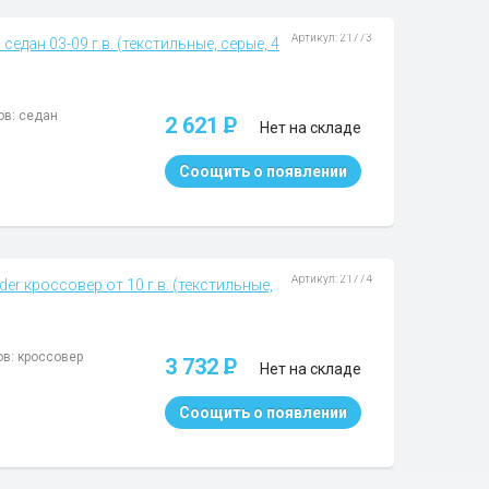
Артикул: 21773
седан 03-09 г.в. (текстильные, серые, 4
ов: седан
2 621
P
Нет на складе
Соощить о появлении
Артикул: 21774
er кроссовер от 10 г.в. (текстильные,
ов: кроссовер
3 732
P
Нет на складе
Соощить о появлении