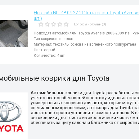
Новлайн NLT.48.04.22.111kh в салон Toyota Avensis 
шт.)
Вопросы и отзывы (0)
Подходят автомобилям: Toyota Avensis 2003-2009 г.в., куз
Тип ковриков: в салон
Материал: текстиль, основа из вспененного полиуретана
Цвет: серый
Количество: 4 шт.
мобильные коврики для Toyota
Автомобильные коврики для Toyota разработаны сп
учетом всех особенностей и поэтому идеально под
универсальных ковриков для авто, которые могут н
специальным креплениям, автоковры для Toyota над
достаточно просто установить самостоятельно. В 
автоковрики для Тойота из экологически чистых м
обеспечить защиту салона и багажника от сырости и