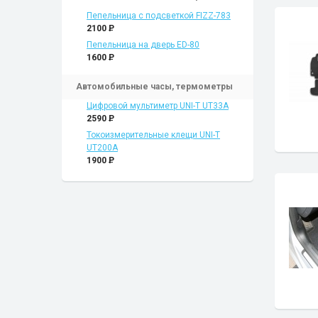
Пепельница с подсветкой FIZZ-783
2100
P
Пепельница на дверь ED-80
1600
P
Автомобильные часы, термометры
Цифровой мультиметр UNI-T UT33A
2590
P
Токоизмерительные клещи UNI-T
UT200A
1900
P