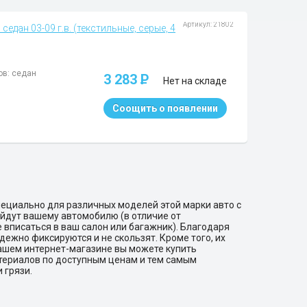
Артикул: 21802
седан 03-09 г.в. (текстильные, серые, 4
ов: седан
3 283
P
Нет на складе
Соощить о появлении
ециально для различных моделей этой марки авто с
ойдут вашему автомобилю (в отличие от
е вписаться в ваш салон или багажник). Благодаря
ежно фиксируются и не скользят. Кроме того, их
нашем интернет-магазине вы можете купить
атериалов по доступным ценам и тем самым
 грязи.