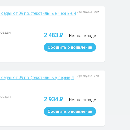
Артикул: 21769
седан от 09 г.в. (текстильные, черные, 4
: седан
2 483
P
Нет на складе
Соощить о появлении
Артикул: 21770
седан от 09 г.в. (текстильные, серые, 4
: седан
2 934
P
Нет на складе
Соощить о появлении