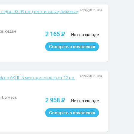
Артикул: 21763
седан 03-09 г.в. (текстильные, бежевые,
ов: седан
2 165
P
Нет на складе
Соощить о появлении
Артикул: 21768
der с АКПП 5 мест кроссовер от 12 г.в.
П, 5 мест,
2 958
P
Нет на складе
Соощить о появлении