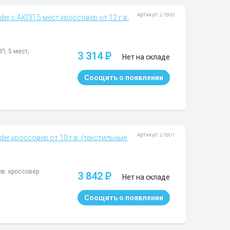
Артикул: 21800
der с АКПП 5 мест кроссовер от 12 г.в.
П, 5 мест,
3 314
P
Нет на складе
Соощить о появлении
Артикул: 21801
er кроссовер от 10 г.в. (текстильные,
ов: кроссовер
3 842
P
Нет на складе
Соощить о появлении