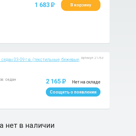
1 683
P
В корзину
Артикул: 21763
седан 03-09 г.в. (текстильные, бежевые,
ов: седан
2 165
P
Нет на складе
Соощить о появлении
а нет в наличии