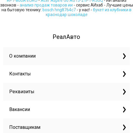
RPT-800A EURO
-
Acer Aspire Go AG15-21PT-R5GQ
- ИИ анализ
звонков -
анализ продаж товаров ии
- сервис АИхаб - Лучшие цены
на бытовую технику:
bosch hng8764c7
- у нас! -
букет из клубники в
краснодар шоколаде
РеалАвто
О компании
Контакты
Реквизиты
Вакансии
Поставщикам