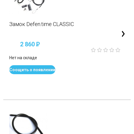
Замок Defen.time CLASSIC
2 860
P
Нет на складе
Соощить о появлении