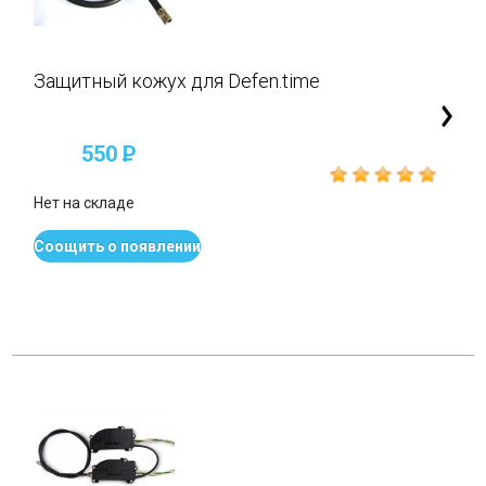
Защитный кожух для Defen.time
550
P
Нет на складе
Соощить о появлении