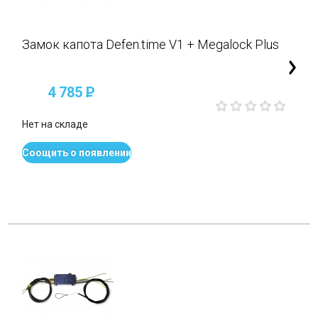
Замок капота Defen.time V1 + Megalock Plus
4 785
P
Нет на складе
Соощить о появлении