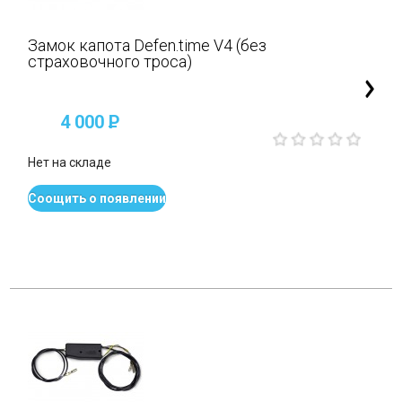
Замок капота Defen.time V4 (без
страховочного троса)
4 000
P
Нет на складе
Соощить о появлении