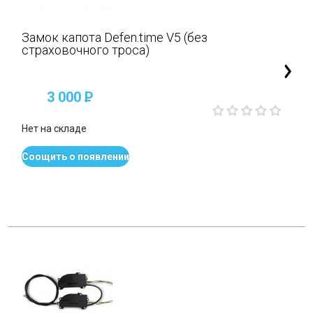
Замок капота Defen.time V5 (без
страховочного троса)
3 000
P
Нет на складе
Соощить о появлении