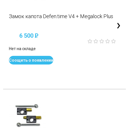
Замок капота Defen.time V4 + Megalock Plus
6 500
P
Нет на складе
Соощить о появлении