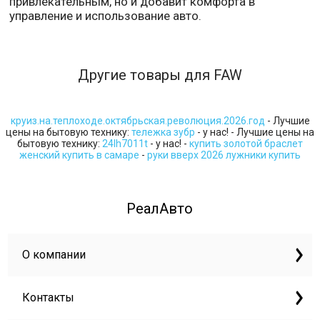
привлекательным, но и добавит комфорта в
управление и использование авто.
Другие товары для FAW
круиз.на.теплоходе.октябрьская.революция.2026.год
- Лучшие
цены на бытовую технику:
тележка зубр
- у нас! - Лучшие цены на
бытовую технику:
24lh7011t
- у нас! -
купить золотой браслет
женский купить в самаре
-
руки вверх 2026 лужники купить
РеалАвто
О компании
Контакты