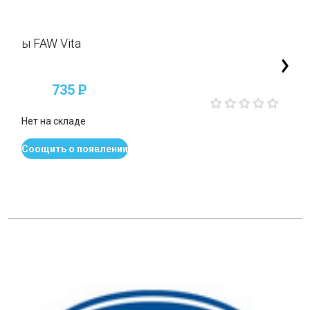
ы FAW Vita
735
P
Нет на складе
Соощить о появлении