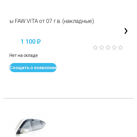
ы FAW VITA от 07 г.в. (накладные)
1 100
P
Нет на складе
Соощить о появлении