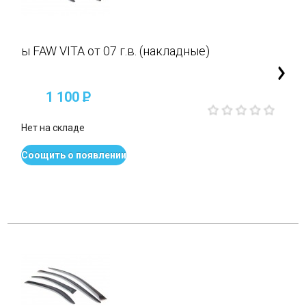
ы FAW VITA от 07 г.в. (накладные)
1 100
P
Нет на складе
Соощить о появлении