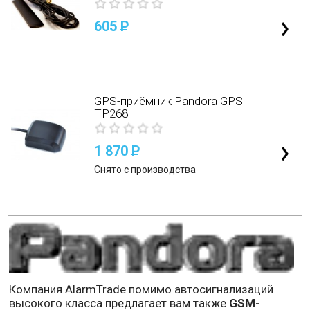
605
P
GPS-приёмник Pandora GPS
TP268
1 870
P
Снято с производства
Компания AlarmTrade помимо автосигнализаций
высокого класса предлагает вам также
GSM-