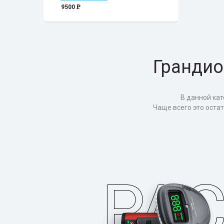
9500
P
Грандио
В данной кат
Чаще всего это оста