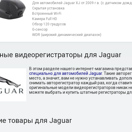
Для автомобилей Jaguar XJ от 2009 г.в. (с датчиком дожд
Скрытая установка
Встроенный Wi-Fi
Камера Full HD
Обзор 120 градусов
G-сенсор
WDR (широкий динамический диапазон)
ные видеорегистраторы для Jaguar
В этом разделе нашего интернет-магазина предст
специально для автомобилей Jaguar
. Такие автор
место, а значит, вам не нужно устанавливать допо
снимать авторегистратор каждый раз, когда ставите
оригинальные модели видеорегистраторов никак не 
можете выбрать и купить штатные регистраторы дл
ие товары для Jaguar