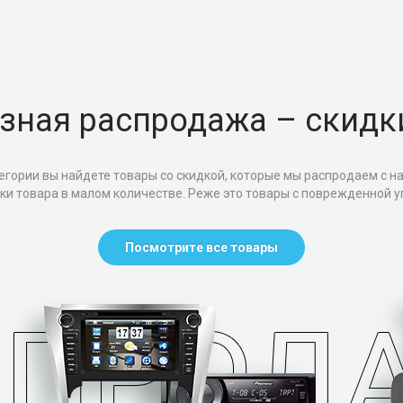
зная распродажа – скидк
егории вы найдете товары со скидкой, которые мы распродаем с н
тки товара в малом количестве. Реже это товары с поврежденной уп
Посмотрите все товары