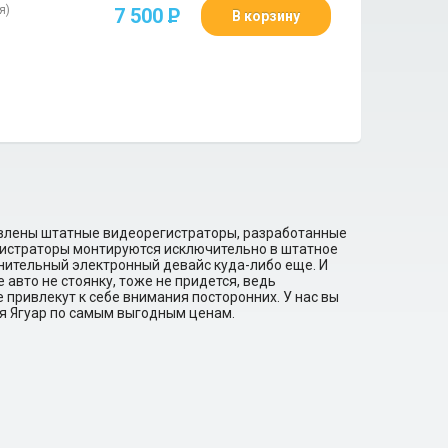
я)
7 500
P
В корзину
авлены штатные видеорегистраторы, разработанные
егистраторы монтируются исключительно в штатное
лнительный электронный девайс куда-либо еще. И
 авто не стоянку, тоже не придется, ведь
привлекут к себе внимания посторонних. У нас вы
я Ягуар по самым выгодным ценам.