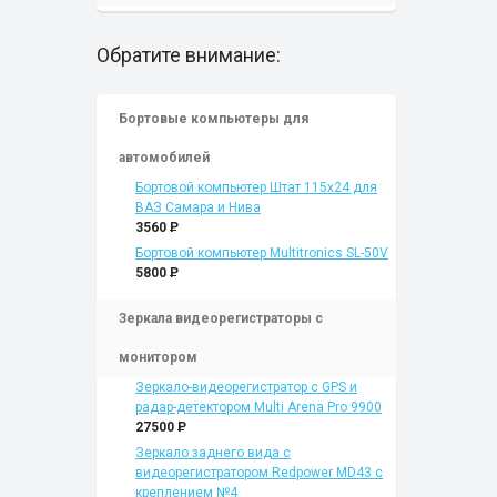
Обратите внимание:
Бортовые компьютеры для
автомобилей
Бортовой компьютер Штат 115x24 для
ВАЗ Самара и Нива
3560
P
Бортовой компьютер Multitronics SL-50V
5800
P
Зеркала видеорегистраторы с
монитором
Зеркало-видеорегистратор с GPS и
радар-детектором Multi Arena Pro 9900
27500
P
Зеркало заднего вида с
видеорегистратором Redpower MD43 с
креплением №4