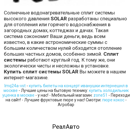
Солнечные водонагревательные сплит системы
высокого давления
SOLAR
разработаны специально
для отопления или горячего водоснабжения в
загородных домах, коттеджах и дачах. Такая
система сэкономит Ваши деньги, ведь всем
известно, в какие астрономические суммы с
большим количеством нулей обходится отопление
больших частных домов, особенно зимой.
Сплит
системы
работают круглый год. К тому же, они
экологически чисты и несложны в установке.
Купить сплит системы SOLAR
Вы можете в нашем
интернет-магазине.
lmq24a-vst
-
купить билеты на концерт иванушки интернешнл в
москве
- Лучшие цены на бытовую технику:
купить холодильник
уценка в москве
- у нас! - Мебельный магазин:
zone51
- Переходи
на сайт! - Лучшие фруктовые пюре у нас! Смотри:
пюре кокос
-
Агробар
РеалАвто