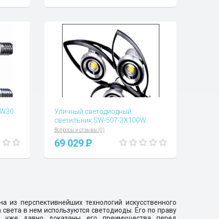
-W30
Уличный светодиодный
светильник SW-507-3Х100W
Вопросы и отзывы (0)
69 029
P
на из перспективнейших технологий искусственного
 света в нем используются светодиоды. Его по праву
ь уже давно доказаны его преимущества перед