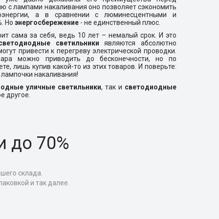
ю с лампами накаливания оно позволяет сэкономить
оэнергии, а в сравнении с люминесцентными и
. Но
энергосбережение
- не единственный плюс.
ит сама за себя, ведь 10 лет – немалый срок. И это
светодиодные светильники
являются абсолютно
могут привести к перегреву электрической проводки.
ара можно приводить до бесконечности, но по
е, лишь купив какой-то из этих товаров. И поверьте:
 лампочки накаливания!
иодные уличные светильники
, так и
светодиодные
е другое.
и до 70%
ашего склада.
аковкой и так далее.