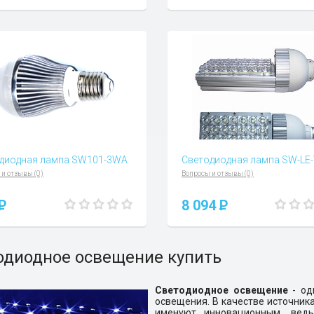
диодная лампа SW101-3WA
Светодиодная лампа SW-LE
 и отзывы (0)
Вопросы и отзывы (0)
P
8 094
P
одиодное освещение купить
Светодиодное освещение
- од
освещения. В качестве источника
именуют инновационным, вед