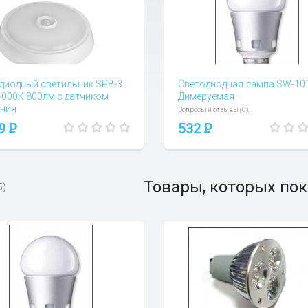
диодный светильник SPB-3
Светодиодная лампа SW-10
4000К 800лм с датчиком
Димеруемая
ния
Вопросы и отзывы (0)
 и отзывы (0)
09
P
532
P
Товары, которых пок
5)