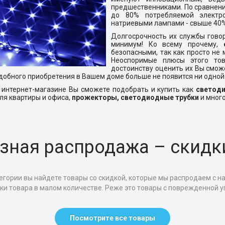
предшественниками. По сравнени
до 80% потребляемой электр
натриевыми лампами - свыше 40%
Долгосрочность их службы говор
минимум! Ко всему прочему,
безопасными, так как просто не 
Неоспоримые плюсы этого тов
достоинству оценить их Вы сможет
добного приобретения в Вашем доме больше не появится ни одной
 интернет-магазине Вы сможете подобрать и купить как
светод
ля квартиры и офиса,
прожекторы,
светодиодные трубки
и много
зная распродажа – скидк
егории вы найдете товары со скидкой, которые мы распродаем с н
тки товара в малом количестве. Реже это товары с поврежденной уп
Посмотрите все товары