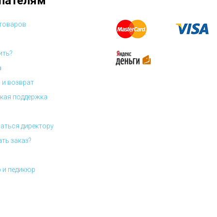
пателям
 товаров
ить?
а
 и возврат
кая поддержка
аться директору
ать заказ?
 и педикюр