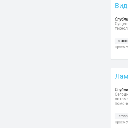
Вид
Опубли
Сущест
технол
автос
Просмот
Лам
Опубли
Сегодн
автомо
помочь
lambo
Просмот