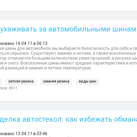
 ухаживать за автомобильными шинам
ковано 14.04.11 в 06:13
я шины для автомобиля, вы выбираете безопасность для себя и св
ться серьезно. Существуют зимние и летние, а также всесезонные 
тор отличается большим количеством узких прорезей в рисунке ш
м и снегу. Всесезонные шины имеют средние характеристики и исп
й разницей в зимних и летних температурах.
летняя резина
зимняя резина
виды шин
ров: 8011
делка автостекол: как избежать обман
ковано 13.04.11 в 03:46