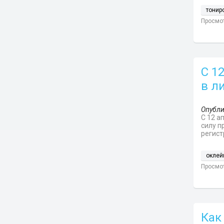
тонир
Просмот
С 1
в л
Опубли
С 12 а
силу п
регист
оклей
Просмот
Как