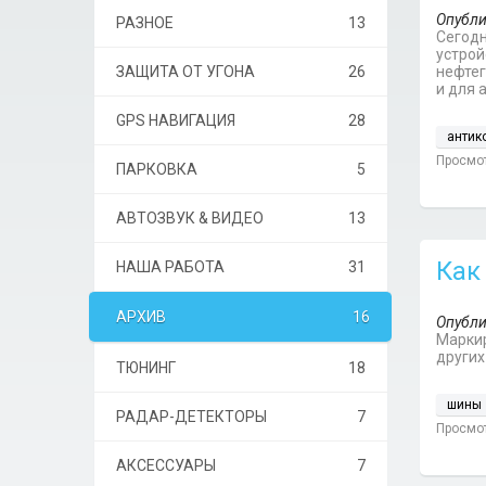
Опубли
РАЗНОЕ
13
Сегодн
устрой
ЗАЩИТА ОТ УГОНА
26
нефтег
и для 
GPS НАВИГАЦИЯ
28
антик
Просмот
ПАРКОВКА
5
АВТОЗВУК & ВИДЕО
13
Как
НАША РАБОТА
31
АРХИВ
16
Опубли
Маркир
других
ТЮНИНГ
18
шины
РАДАР-ДЕТЕКТОРЫ
7
Просмот
АКСЕССУАРЫ
7