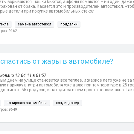
ты взрываются, чашки бьются, айфоны ломаются – ни один, даже
трахован от брака. Касается это и производителей автостекол. Чт
рые детали при покупке автомобильных стекол.
текла
замена автостекол
подделки
ров: 9162
 спастись от жары в автомобиле?
ковано 13.04.11 в 01:57
ым днем на улице становится все теплее, и жаркое лето уже не з
ую парилку внутри автомобиля уже даже при температуре в 25 гра
достигать 55 градусов, и находится в нем просто невозможно. Так
тонировка автомобиля
кондиционер
ров: 9649