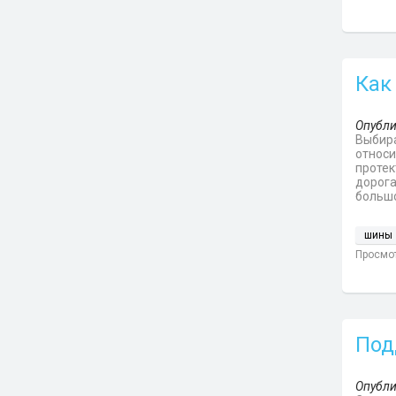
Как
Опубли
Выбира
относи
протек
дорога
большо
шины
Просмот
Под
Опубли