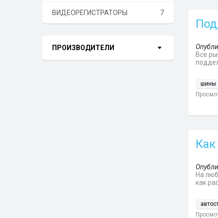
ВИДЕОРЕГИСТРАТОРЫ
7
Под
Опубли
ПРОИЗВОДИТЕЛИ
Все ры
поддел
шины
Просмот
Как
Опубли
На люб
как ра
автос
Просмот