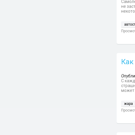
Самоле
не зас
некото
автос
Просмот
Как
Опубли
С кажд
страшн
может 
жара
Просмот