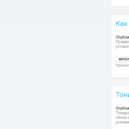
Как
Опубли
Правил
устано
автос
Просмот
Тон
Опубли
Тониро
плохо 
услови