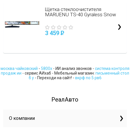
Щетка стеклоочистителя
MARUENU TS-40 Gyraless Snow
3 459
P
москва чайковский
-
5800x
- ИИ анализ звонков -
система контроля
продаж ии
- сервис АИхаб - Мебельный магазин:
письменный стол
б у
- Переходи на сайт! -
вкрф no 5 рв6
РеалАвто
О компании