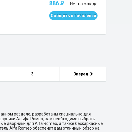
886
P
Нет на складе
Соощить о появлении
3
Вперед
данном разделе, разработаны специально для
дворники Альфа Ромео, вам необходимо выбрать
ные дворники для Alfa Romeo, а также бескаркасные
тель Alfa Romeo обеспечит вам отличный обзор на