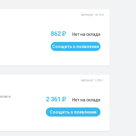
Артикул: 16154
862
P
Нет на складе
Соощить о появлении
Артикул: 17667
йном и
2 361
P
Нет на складе
Соощить о появлении