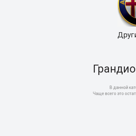
Друг
Грандио
В данной кат
Чаще всего это оста