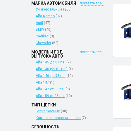
МАРКА АВТОМОБИЛЯ
показать всё...
Универсальные
(266)
Alfa Romeo
(37)
Audi
(47)
BMW
(40)
Cadillac
(3)
Chevrolet
(52)
МОДЕЛЬ И ГОД
показать всё...
ВЫПУСКА АВТО
Alfa 145 до 01 г.в.
(7)
Alfa 146 (99-01 г.в.)
(1)
Alfa 146 до 98 г.в.
(10)
Alfa 147
(1)
Alfa 147 от 05 г.в.
(6)
Alfa 159 от 05 г.в.
(10)
ТИП ЩЕТКИ
Бескаркасные
(30)
Каркасные эконом-класса
(7)
СЕЗОННОСТЬ