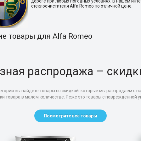
дороге при любых погодных условиях. В нашем инт
стеклоочистителя Alfa Romeo по отличной цене.
ие товары для Alfa Romeo
зная распродажа – скидк
егории вы найдете товары со скидкой, которые мы распродаем с н
тки товара в малом количестве. Реже это товары с поврежденной уп
Посмотрите все товары