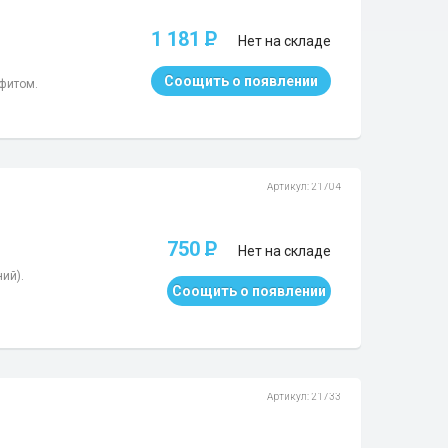
1 181
P
Нет на складе
Соощить о появлении
афитом.
Артикул: 21704
750
P
Нет на складе
ий).
Соощить о появлении
Артикул: 21733