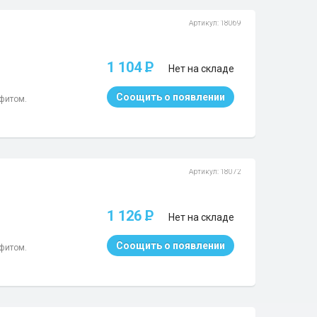
Артикул: 18069
1 104
P
Нет на складе
Соощить о появлении
афитом.
Артикул: 18072
1 126
P
Нет на складе
Соощить о появлении
афитом.