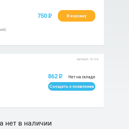
750
P
В корзину
ий).
Артикул: 16154
862
P
Нет на складе
Соощить о появлении
а нет в наличии