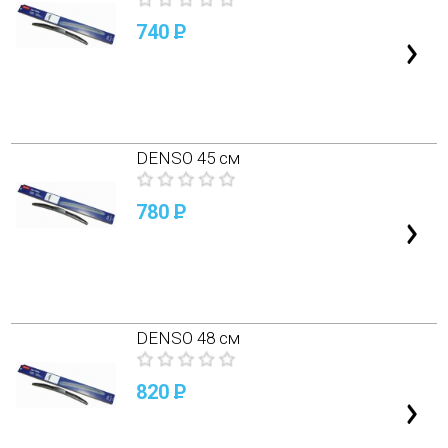
740
P
DENSO 45 см
780
P
DENSO 48 см
820
P