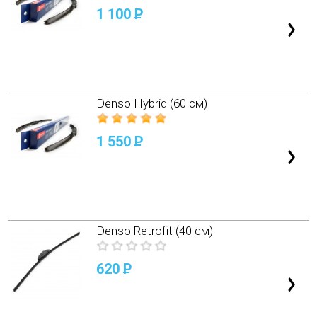
1 100
P
Denso Hybrid (60 см)
1 550
P
Denso Retrofit (40 см)
620
P