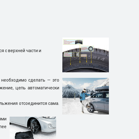
я с верхней части и
 необходимо сделать — это
ижение, цепь автоматически
ольжения отсоединится сама.
ями
лее