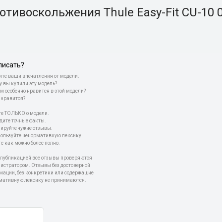
тивоскольжения Thule Easy-Fit CU-10 
писать?
те ваши впечатления от модели.
у вы купили эту модель?
м особенно нравится в этой модели?
 нравится?
е ТОЛЬКО о модели.
дите точные факты.
пируйте чужие отзывы.
пользуйте ненормативную лексику.
е как можно более полно.
 публикацией все отзывы проверяются
истратором. Отзывы без достоверной
мации, без конкретики или содержащие
мативную лексику не принимаются.