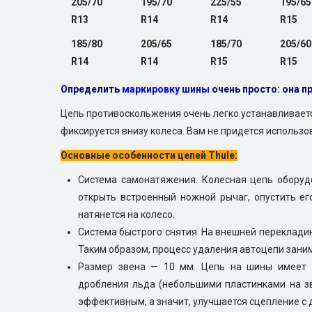
205/70
195/70
225/55
195/65
R13
R14
R14
R15
185/80
205/65
185/70
205/60
R14
R14
R15
R15
Определить
маркировку шины
очень просто: она п
Цепь противоскольжения очень легко устанавливается
фиксируется внизу колеса. Вам не придется использо
Основные особенности цепей Thule:
Система самонатяжения. Колесная цепь оборуд
открыть встроенный ножной рычаг, опустить ег
натянется на колесо.
Система быстрого снятия. На внешней переклади
Таким образом, процесс удаления автоцепи заним
Размер звена — 10 мм. Цепь на шины имеет 
дробления льда (небольшими пластинками на зв
эффективным, а значит, улучшается сцепление с 