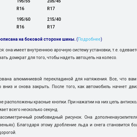
195/55
205/45
R16
R17
195/60
215/40
R16
R17
рописана на боковой стороне шины.
(
Подробнее
)
: она имеет внутреннюю арочную систему установки, т.е. одеваетс
вать домкрат для того, чтобы надеть автоцепь на колесо.
ована алюминиевой перекладиной для натяжения. Все, что вам
о вниз и снова закрыть. После того, как автомобиль начнет дв
не расположены красные кнопки. При нажатии на них цепь антиск
ает всего несколько секунд.
ассиметричный ромбовидный рисунок. Она дополненаусилител
еньях). Благодаря этому дробление льда и снега становится бо
дорогой.