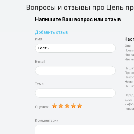
Вопросы и отзывы про Цепь про
Напишите Ваш вопрос или отзыв
Добавить отзыв
Как 
Имя
Опиши
Почем
Что ва
Что не
E-mail
Пишит
Приво
Не ко
Не ис
Тема
Пишит
Перед
админ
инфор
Оценка:
ненор
Комментарий: