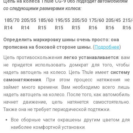
Цепь на колеса Thule CG-9 065
подходит автомобилям
со следующими размерами колеса:
185/70
205/55
185/60
195/55
205/50
175/60
205/45
215/
R14
R14
R15
R15
R15
R16
R16
R16
Определить
маркировку шины
очень просто: она
прописана на боковой стороне шины.
(
Подробнее
)
Цепь противоскольжения
легко устанавливается
: вам
не придется использовать домкрат для того, чтобы
надеть автоцепь на колесо.
Цепь Thule имеет
систему
самонатяжения
.
При этом процесс натяжения не
займет много времени. Вам необходимо всего лишь
надеть автоцепь на колесо. После того, как автомобиль
начнет движение, цепь натянется самостоятельно.
Также она не требует периодической подтяжки.
Все сборные части окрашены другим цветом для
наиболее комфортной установки.