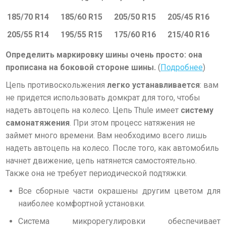
185/70 R14
185/60 R15
205/50 R15
205/45 R16
205/55 R14
195/55 R15
175/60 R16
215/40 R16
Определить
маркировку шины
очень просто: она
прописана на боковой стороне шины.
(
Подробнее
)
Цепь противоскольжения
легко устанавливается
: вам
не придется использовать домкрат для того, чтобы
надеть автоцепь на колесо.
Цепь Thule имеет
систему
самонатяжения
.
При этом процесс натяжения не
займет много времени. Вам необходимо всего лишь
надеть автоцепь на колесо. После того, как автомобиль
начнет движение, цепь натянется самостоятельно.
Также она не требует периодической подтяжки.
Все сборные части окрашены другим цветом для
наиболее комфортной установки.
Система микрорегулировки обеспечивает