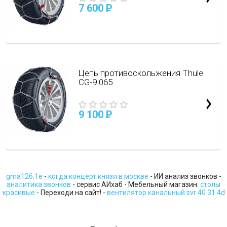
7 600
P
Цепь противоскольжения Thule
CG-9 065
9 100
P
gma126.1e
-
когда концерт князя в москве
- ИИ анализ звонков -
аналитика звонков
- сервис АИхаб - Мебельный магазин:
столы
красивые
- Переходи на сайт! -
вентилятор канальный svr 40 31 4d