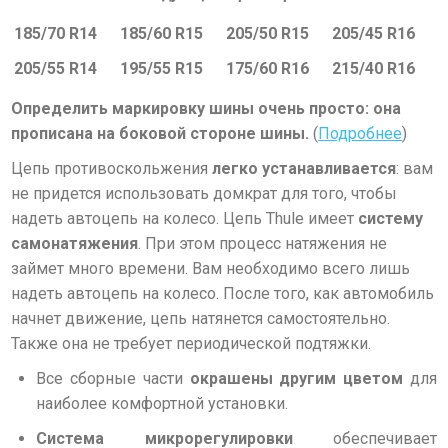
185/70 R14
185/60 R15
205/50 R15
205/45 R16
205/55 R14
195/55 R15
175/60 R16
215/40 R16
Определить
маркировку шины
очень просто: она
прописана на боковой стороне шины.
(
Подробнее
)
Цепь противоскольжения
легко устанавливается
: вам
не придется использовать домкрат для того, чтобы
надеть автоцепь на колесо. Цепь Thule имеет
систему
самонатяжения
. При этом процесс натяжения не
займет много времени. Вам необходимо всего лишь
надеть автоцепь на колесо. После того, как автомобиль
начнет движение, цепь натянется самостоятельно.
Также она не требует периодической подтяжки.
Все сборные части
окрашены другим цветом
для
наиболее комфортной установки.
Система микрорегулировки
обеспечивает