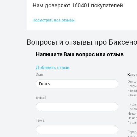
Нам доверяют 160401 покупателей
Посмотреть все отзывы
Вопросы и отзывы про Биксенон
Напишите Ваш вопрос или отзыв
Добавить отзыв
Как 
Имя
Опиши
Почем
Что ва
Что не
E-mail
Пишит
Приво
Не ко
Не ис
Тема
Пишит
Перед
админ