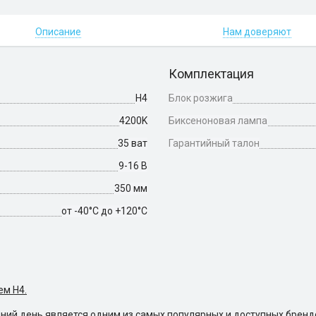
Описание
Нам доверяют
Комплектация
H4
Блок розжига
4200K
Биксеноновая лампа
35 ват
Гарантийный талон
9-16 В
350 мм
от -40°С до +120°С
ем H4.
ний день является одним из самых популярных и доступных бренд