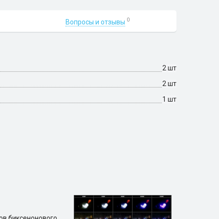
0
Вопросы и отзывы
2 шт
2 шт
1 шт
ов биксенонового