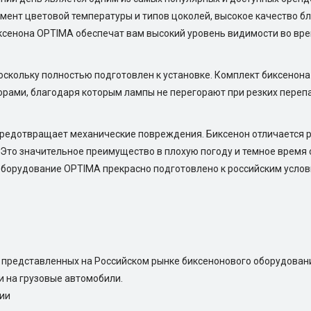
мент цветовой температуры и типов цоколей, высокое качество бл
ксенона OPTIMA обеспечат вам высокий уровень видимости во вре
оскольку полностью подготовлен к установке. Комплект биксенон
орами, благодаря которым лампы не перегорают при резких пере
 предотвращает механические повреждения. Биксенон отличается 
. Это значительное преимущество в плохую погоду и темное время 
оборудование OPTIMA прекрасно подготовлено к российским услови
в представленных на Российском рынке биксенонового оборудован
и на грузовые автомобили.
нии