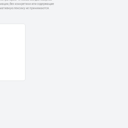
мации, без конкретики или содержащие
мативную лексику не принимаются.