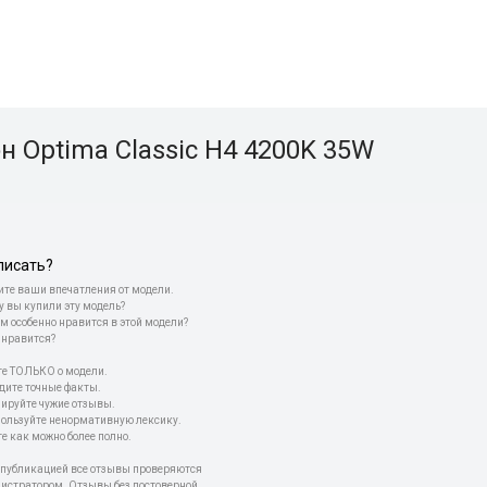
 Optima Classic H4 4200K 35W
писать?
те ваши впечатления от модели.
у вы купили эту модель?
м особенно нравится в этой модели?
 нравится?
е ТОЛЬКО о модели.
дите точные факты.
пируйте чужие отзывы.
пользуйте ненормативную лексику.
е как можно более полно.
 публикацией все отзывы проверяются
истратором. Отзывы без достоверной