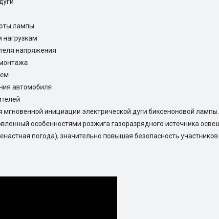
дуги
боты лампы
м нагрузкам
ителя напряжения
 монтажа
ием
ния автомобиля
ителей
 мгновенной инициации электрической дуги биксеноновой лампы.
овленный особенностями розжига газоразрядного источника осве
ненастная погода), значительно повышая безопасность участнико