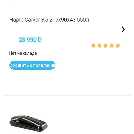
Hapro Carver 8.5 215x90x43 550л
28 930
P
Нет на складе
Соощить о появлении