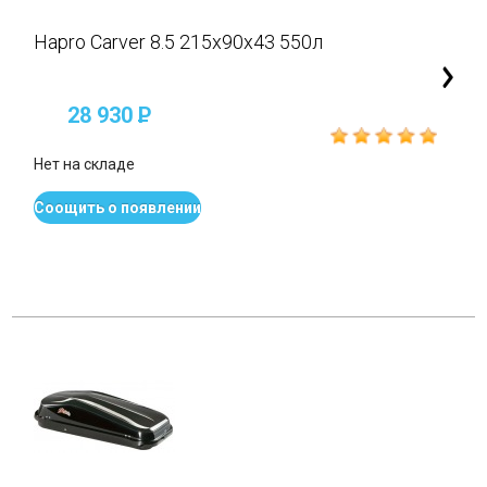
Hapro Carver 8.5 215x90x43 550л
28 930
P
Нет на складе
Соощить о появлении