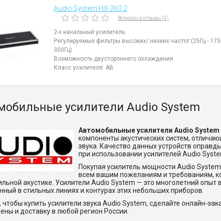
Audio System HX-260.2
Вопросы и отзывы (0)
2-х канальный усилитель
Регулируемые фильтры высоких/ низких частот (25Гц - 175Г
300Гц)
Возможность двустороннего охлаждения
Класс усилителя: AB
мобильные усилители Audio System
Автомобильные усилители Audio System
компоненты акустических систем, отлича
звука. Качество данных устройств оправды
при использовании усилителей Audio Syste
Покупая усилитель мощности Audio System
всем вашим пожеланиям и требованиям, к
льной акустике.
Усилители Audio System — это многолетний опыт
ный в стильных линиях и контурах этих небольших приборов.
, чтобы купить усилители звука Audio System, сделайте онлайн-з
ены и доставку в любой регион России.