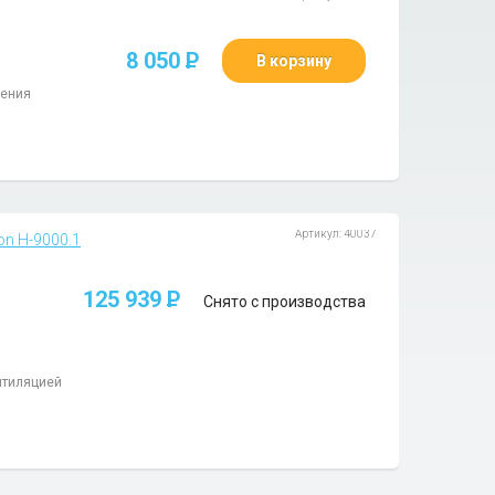
8 050
P
В корзину
жения
Артикул: 40037
n H-9000.1
125 939
P
Снято с производства
нтиляцией