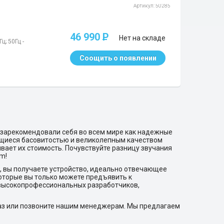
Артикул: 50285
46 990
P
Нет на складе
ц; 50Гц -
Соощить о появлении
зарекомендовали себя во всем мире как надежные
ющиеся басовитостью и великолепным качеством
вает их стоимость. Почувствуйте разницу звучания
m!
, вы получаете устройство, идеально отвечающее
оторые вы только можете предъявить к
 высокопрофессиональных разработчиков,
аказ или позвоните нашим менеджерам. Мы предлагаем