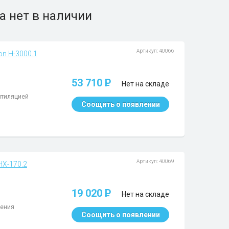
а нет в наличии
Артикул: 40066
n H-3000.1
53 710
P
Нет на складе
нтиляцией
Соощить о появлении
Артикул: 40069
HX-170.2
19 020
P
Нет на складе
жения
Соощить о появлении