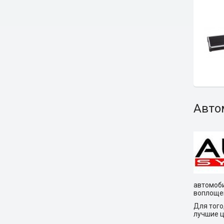
Авто
автомоби
воплощен
Для того
лучшие ц