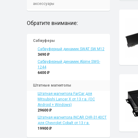
аксессуары
Обратите внимание:
Сабвуферы
Сабвуферный динамик SWAT SW M12
3490
P
Сабвуферный динамик Alpine SWG-
1244
6400
P
Штатные магнитолы
Штатная магнитола FarCar для
Mitsubishi Lancer X от 13 г.в. (ОС
Android + Windows)
29600
P
Штатная магнитола INCAR CHR-3140CT
для Chevrolet Cobalt от 13 г.в.
19900
P