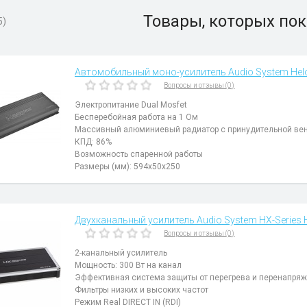
Товары, которых пок
5)
Автомобильный моно-усилитель Audio System Helo
Вопросы и отзывы (0)
Электропитание Dual Mosfet
Бесперебойная работа на 1 Ом
Массивный алюминиевый радиатор с принудительной ве
КПД: 86%
Возможность спаренной работы
Размеры (мм): 594x50x250
Двухканальный усилитель Audio System HX-Series 
Вопросы и отзывы (0)
2-канальный усилитель
Мощность: 300 Вт на канал
Эффективная система защиты от перегрева и перенапря
Фильтры низких и высоких частот
Режим Real DIRECT IN (RDI)