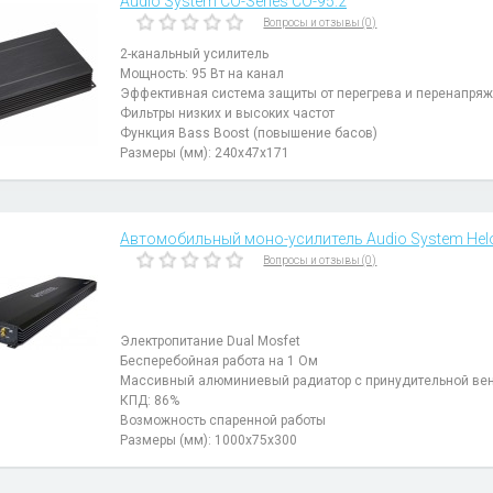
Audio System CO-Series CO-95.2
Вопросы и отзывы (0)
2-канальный усилитель
Мощность: 95 Вт на канал
Эффективная система защиты от перегрева и перенапря
Фильтры низких и высоких частот
Функция Bass Boost (повышение басов)
Размеры (мм): 240х47х171
Автомобильный моно-усилитель Audio System Helo
Вопросы и отзывы (0)
Электропитание Dual Mosfet
Бесперебойная работа на 1 Ом
Массивный алюминиевый радиатор с принудительной ве
КПД: 86%
Возможность спаренной работы
Размеры (мм): 1000x75x300