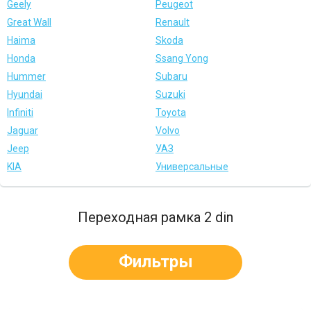
Geely
Peugeot
Great Wall
Renault
Haima
Skoda
Honda
Ssang Yong
Hummer
Subaru
Hyundai
Suzuki
Infiniti
Toyota
Jaguar
Volvo
Jeep
УАЗ
KIA
Универсальные
Переходная рамка 2 din
Фильтры