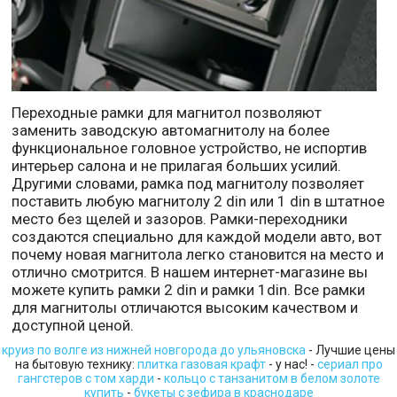
Переходные рамки для магнитол позволяют
заменить заводскую автомагнитолу на более
функциональное головное устройство, не испортив
интерьер салона и не прилагая больших усилий.
Другими словами, рамка под магнитолу позволяет
поставить любую магнитолу 2 din или 1 din в штатное
место без щелей и зазоров. Рамки-переходники
создаются специально для каждой модели авто, вот
почему новая магнитола легко становится на место и
отлично смотрится. В нашем интернет-магазине вы
можете купить рамки 2 din и рамки 1din. Все рамки
для магнитолы отличаются высоким качеством и
доступной ценой.
круиз по волге из нижней новгорода до ульяновска
- Лучшие цены
на бытовую технику:
плитка газовая крафт
- у нас! -
сериал про
гангстеров с том харди
-
кольцо с танзанитом в белом золоте
купить
-
букеты с зефира в краснодаре