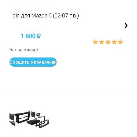
1din для Mazda 6 (02-07 г.в.)
1 600
P
Нет на складе
Соощить о появлении