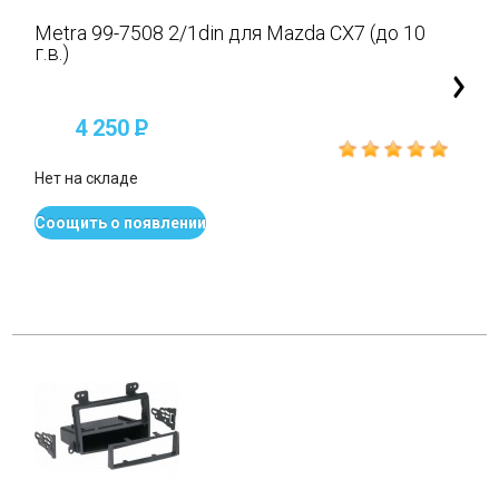
Metra 99-7508 2/1din для Mazda CX7 (до 10
г.в.)
4 250
P
Нет на складе
Соощить о появлении