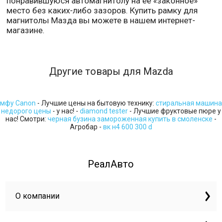
понравившуюся автомагнитолу на ее «законное»
место без каких-либо зазоров. Купить рамку для
магнитолы Мазда вы можете в нашем интернет-
магазине.
Другие товары для Mazda
мфу Canon
- Лучшие цены на бытовую технику:
стиральная машина
недорого цены
- у нас! -
diamond tester
- Лучшие фруктовые пюре у
нас! Смотри:
черная бузина замороженная купить в смоленске
-
Агробар -
вк н4 600 300 d
РеалАвто
О компании