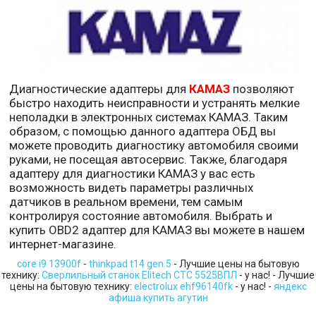
Диагностические адаптеры для
КАМАЗ
позволяют
быстро находить неисправности и устранять мелкие
неполадки в электронных системах КАМАЗ. Таким
образом, с помощью данного адаптера ОБД вы
можете проводить диагностику автомобиля своими
руками, не посещая автосервис. Также, благодаря
адаптеру для диагностики КАМАЗ у вас есть
возможность видеть параметры различных
датчиков в реальном времени, тем самым
контролируя состояние автомобиля. Выбрать и
купить OBD2 адаптер для КАМАЗ вы можете в нашем
интернет-магазине.
core i9 13900f
-
thinkpad t14 gen 5
- Лучшие цены на бытовую
технику:
Сверлильный станок Elitech СТС 5525ВПЛ
- у нас! - Лучшие
цены на бытовую технику:
electrolux ehf96140fk
- у нас! -
яндекс
афиша купить агутин