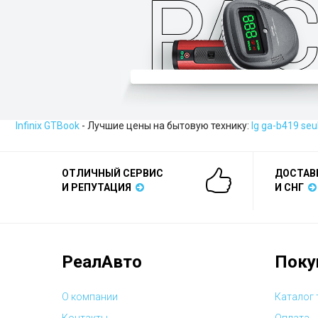
Infinix GTBook
- Лучшие цены на бытовую технику:
lg ga-b419 seu
ОТЛИЧНЫЙ СЕРВИС
ДОСТАВ
И РЕПУТАЦИЯ
И СНГ
РеалАвто
Поку
О компании
Каталог