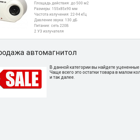
Площадь действия: до 500 м2
Размеры: 155х85х90 мм
Частота излучения: 22-94 кГц
Давление звука: 130 дБ
Питание: сеть 220В
2 УЗ излучателя
родажа автомагнитол
В данной категории вы найдете уцененные
Чаще всего это остатки товара в малом ко
и так далее.