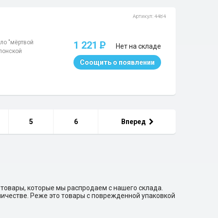
Артикул: 4484
ло "мёртвой
1 221
P
Нет на складе
японской
Соощить о появлении
5
6
Вперед
 товары, которые мы распродаем с нашего склада.
личестве. Реже это товары с поврежденной упаковкой