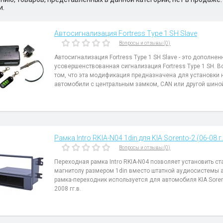
и.
Автосигнализация Fortress Type 1 SH Slave
Вопросы и отзывы (0)
Автосигнализация Fortress Type 1 SH Slave - это дополнен
усовершенствованная сигнализация Fortress Type 1 SH. В
том, что эта модификация предназначена для установки 
автомобили с центральным замком, CAN или другой шино
Рамка Intro RKIA-N04 1din для KIA Sorento-2 (06-08 г.
Вопросы и отзывы (0)
Переходная рамка Intro RKIA-N04 позволяет установить с
магнитолу размером 1din вместо штатной аудиосистемы 
рамка-переходник используется для автомобиля KIA Soren
2008 гг.в.