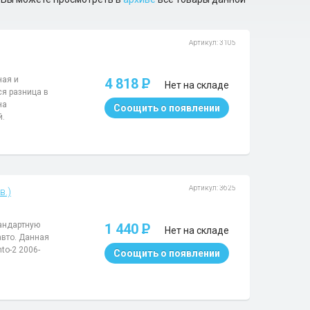
Артикул: 3105
ная и
4 818
P
Нет на складе
ся разница в
на
Соощить о появлении
й.
Артикул: 3625
в.)
тандартную
1 440
P
Нет на складе
авто. Данная
to-2 2006-
Соощить о появлении