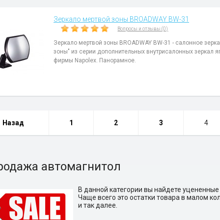
Зеркало мертвой зоны BROADWAY BW-31
Вопросы и отзывы (0)
Зеркало мертвой зоны BROADWAY BW-31 - салонное зерка
зоны" из серии дополнительных внутрисалонных зеркал 
фирмы Napolex. Панорамное.
Назад
1
2
3
4
родажа автомагнитол
В данной категории вы найдете уцененные
Чаще всего это остатки товара в малом ко
и так далее.