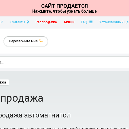
САЙТ ПРОДАЕТСЯ
Нажмите, чтобы узнать больше
ь?
Контакты
Распродажа
Акции
FAQ
Установочный це
Перезвоните мне
ажа
спродажа
родажа автомагнитол
нию, товаров, представленных в данной категории, нет в продаже