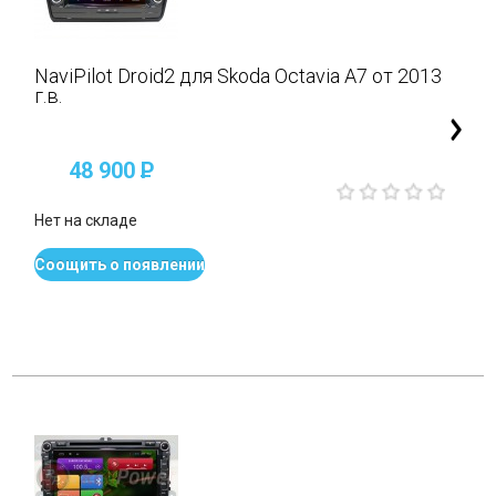
NaviPilot Droid2 для Skoda Octavia A7 от 2013
г.в.
48 900
P
Нет на складе
Соощить о появлении